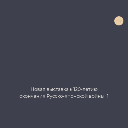
Новая выставка к 120-летию
окончания Русско-японской войны_1
ок