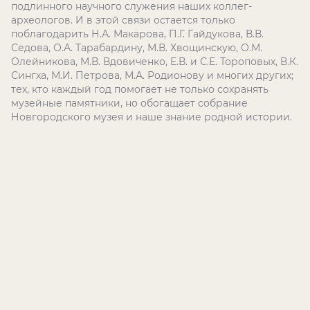
подлинного научного служения наших коллег-
археологов. И в этой связи остается только
поблагодарить Н.А. Макарова, П.Г. Гайдукова, В.В.
Седова, О.А. Тарабардину, М.В. Хвощинскую, О.М.
Олейникова, М.В. Вдовиченко, Е.В. и С.Е. Тороповых, В.К.
Сингха, М.И. Петрова, М.А. Родионову и многих других;
тех, кто каждый год помогает не только сохранять
музейные памятники, но обогащает собрание
Новгородского музея и наше знание родной истории.