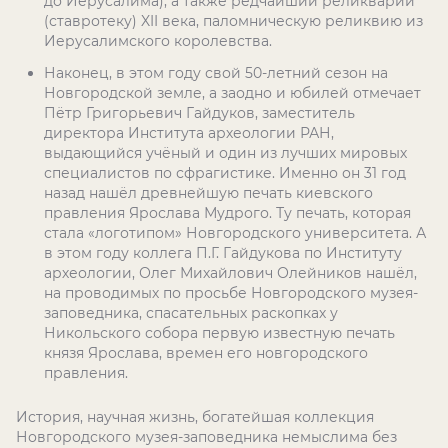
до Иерусалима), а также редчайший реликварий
(ставротеку)
XII
века, паломническую реликвию из
Иерусалимского королевства.
Наконец, в этом году свой 50-летний сезон на
Новгородской земле, а заодно и юбилей отмечает
Пётр Григорьевич Гайдуков, заместитель
директора Института археологии РАН,
выдающийся учёный и один из лучших мировых
специалистов по сфрагистике. Именно он 31 год
назад нашёл древнейшую печать киевского
правления Ярослава Мудрого. Ту печать, которая
стала «логотипом» Новгородского университета. А
в этом году коллега П.Г. Гайдукова по Институту
археологии, Олег Михайлович Олейников нашёл,
на проводимых по просьбе Новгородского музея-
заповедника, спасательных раскопках у
Никольского собора первую известную печать
князя Ярослава, времен его новгородского
правления.
История, научная жизнь, богатейшая коллекция
Новгородского музея-заповедника немыслима без