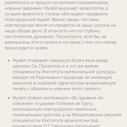
укрепились и прошли испытания сложнейшими,
новыми задачами. Музей выручает археологов, а
лучшие археологи страны обогащают находками
Новгородский музей. Важно также, что сама
новгородская земля откликается на наши усилия, на
наше общее дело. В этом есть что-то глубоко
мистическое, духовное. Посмотрите, хотя бы, на
жемчужины этого сезона и на связь с тем, что сейчас
происходит в музее».
Музей открывает закрытую более века назад
церковь Св. Прокопия, и в это же время
специалисты Института материальной культуры
находят на Рюриковом городище не имеющую
аналогий в мировой сфрагистике византийскую
печать с образом и именем этого святого.
Музей открыл экспозицию «Во здравие, во
спасение» в церкви Успения на Торгу,
посвященную новгородским каменным,
поминальным крестам, а на Михайловском раскопе
специалисты Института археологии под
руководством П.Г. Гайдукова раскрывают