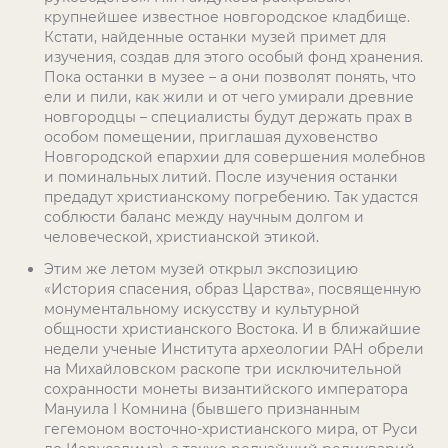
крупнейшее известное новгородское кладбище.
Кстати, найденные останки музей примет для
изучения, создав для этого особый фонд хранения.
Пока останки в музее – а они позволят понять, что
ели и пили, как жили и от чего умирали древние
новгородцы – специалисты будут держать прах в
особом помещении, приглашая духовенство
Новгородской епархии для совершения молебнов
и поминальных литий. После изучения останки
предадут христианскому погребению. Так удастся
соблюсти баланс между научным долгом и
человеческой, христианской этикой.
Этим же летом музей открыл экспозицию
«История спасения, образ Царства», посвященную
монументальному искусству и культурной
общности христианского Востока. И в ближайшие
недели ученые Института археологии РАН обрели
на Михайловском раскопе три исключительной
сохранности монеты византийского императора
Мануила
I
Комнина (бывшего признанным
гегемоном восточно-христианского мира, от Руси