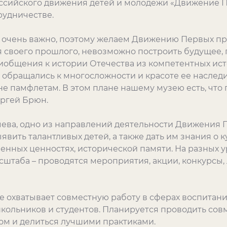
ссийского движения детей и молодежи «Движение П
рудничестве.
о очень важно, поэтому желаем Движению Первых пр
я своего прошлого, невозможно построить будущее, 
иобщения к истории Отечества из компетентных ист
обращались к многосложности и красоте ее наследи
не памфлетам. В этом плане нашему музею есть, чт
ергей Брюн.
чева, одно из направлений деятельности Движения П
явить талантливых детей, а также дать им знания о 
енных ценностях, исторической памяти. На разных у
сштаба – проводятся мероприятия, акции, конкурсы
е охватывает совместную работу в сферах воспитан
кольников и студентов. Планируется проводить со
ом и делиться лучшими практиками.