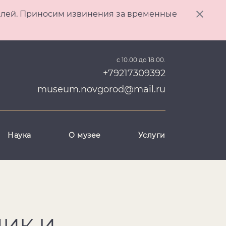
ителей. Приносим извинения за временные
с 10.00 до 18.00.
+79217309392
museum.novgorod@mail.ru
Наука
О музее
Услуги
ИК И