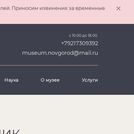
ителей. Приносим извинения за временные
с 10.00 до 18.00.
+79217309392
museum.novgorod@mail.ru
Наука
О музее
Услуги
НИК