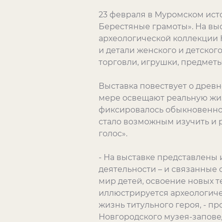
23 февраля в Муромском ист
Берестяные грамоты». На выст
археологической коллекции 
и детали женского и детского
торговли, игрушки, предмет
Выставка повествует о древн
мере освещают реальную жиз
фиксировалось обыкновенное,
стало возможным изучить и 
голос».
- На выставке представлены 
деятельности – и связанные
мир детей, освоение новых те
иллюстрируется археологич
жизнь титульного героя, - п
Новгородского музея-запове