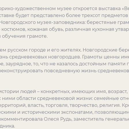
орико-художественном музее откроется выставка «В
авке будет представлено более трехсот предметов (X
Новгородского музея-заповедника: берестяные гра
 костюмов, кожаная обувь, различная кухонная утвар
ы обучения грамоте.
ем русском городе и его жителях. Новгородские бе
нь средневековых новгородцев. Грамоты ценны имен
 заурядное, то, что не казалось достойным памяти 
реконструировать повседневную жизнь средневеково
истории людей – конкретных, имеющих имя, возраст,
 с ними области средневековой жизни: семейные отн
рриторий, власть, торговля, творчество, религия. Кр
ескими и историческими экспонатами, позволяющим
рокомментировала Олеся Рудь, заместитель генераль
дника.