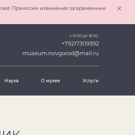
ителей. Приносим извинения за временные
с 10.00 до 18.00.
+79217309392
museum.novgorod@mail.ru
Наука
О музее
Услуги
НИК