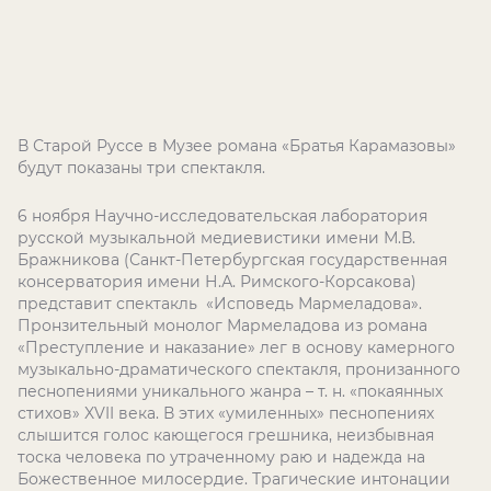
В Старой Руссе в Музее романа «Братья Карамазовы»
будут показаны три спектакля.
6 ноября Научно-исследовательская лаборатория
русской музыкальной медиевистики имени М.В.
Бражникова (Санкт-Петербургская государственная
консерватория имени Н.А. Римского-Корсакова)
представит спектакль «Исповедь Мармеладова».
Пронзительный монолог Мармеладова из романа
«Преступление и наказание» лег в основу камерного
музыкально-драматического спектакля, пронизанного
песнопениями уникального жанра – т. н. «покаянных
стихов» XVII века. В этих «умиленных» песнопениях
слышится голос кающегося грешника, неизбывная
тоска человека по утраченному раю и надежда на
Божественное милосердие. Трагические интонации