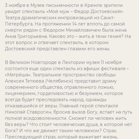
3 ноября в Музее письменности в Кремле зрители
увидят спектакль «Мой муж – Федор Достоевский»
Театра драматических импровизаций из Санкт-
Петербурга. На протяжении 14 лет вплоть до самой
смерти рядом с Федором Михайловичем была жена
Анна Григорьевна. Каково это – жить в тени гения? На
этот вопрос и отвечает спектакль, в котором
Достоевский представлен глазами его жены.
В Великом Новгороде в Лектории музея 11 ноября
состоится еще один спектакль из афиши фестиваля –
«Матрёша». Театральное пространство свободы
Алексея Тетюева (Челябинск) представит драму
современного общества, отравленного ложью,
лицемерием, горделивостью и безумием, которое
всегда будет преследовать народ, однажды
отказавшийся от веры. Главный герой спектакля
Николай Ставрогин, бросив вызов Богу, встает на путь
полной вседозволенности. Сможет ли человек жить
без веры? Что стоит человеческая душа, в которой нет
Бога? И что же движет таким человеком? Страх.
Преследующий страх, который выжигает жизнь,