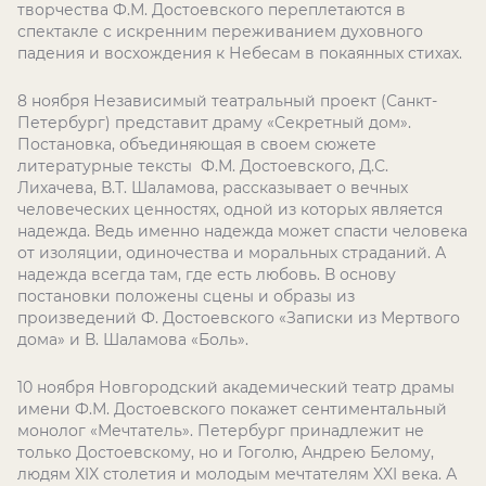
творчества Ф.М. Достоевского переплетаются в
спектакле с искренним переживанием духовного
падения и восхождения к Небесам в покаянных стихах.
8 ноября Независимый театральный проект (Санкт-
Петербург) представит драму «Секретный дом».
Постановка, объединяющая в своем сюжете
литературные тексты Ф.М. Достоевского, Д.С.
Лихачева, В.Т. Шаламова, рассказывает о вечных
человеческих ценностях, одной из которых является
надежда. Ведь именно надежда может спасти человека
от изоляции, одиночества и моральных страданий. А
надежда всегда там, где есть любовь. В основу
постановки положены сцены и образы из
произведений Ф. Достоевского «Записки из Мертвого
дома» и В. Шаламова «Боль».
10 ноября Новгородский академический театр драмы
имени Ф.М. Достоевского покажет сентиментальный
монолог «Мечтатель». Петербург принадлежит не
только Достоевскому, но и Гоголю, Андрею Белому,
людям XIX столетия и молодым мечтателям XXI века. А