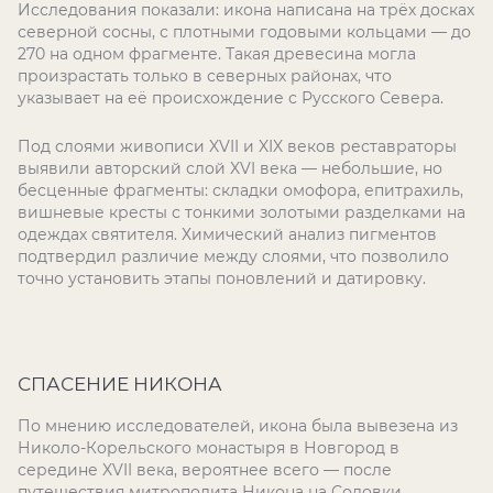
Исследования показали: икона написана на трёх досках
северной сосны, с плотными годовыми кольцами — до
270 на одном фрагменте. Такая древесина могла
произрастать только в северных районах, что
указывает на её происхождение с Русского Севера.
Под слоями живописи XVII и XIX веков реставраторы
выявили авторский слой XVI века — небольшие, но
бесценные фрагменты: складки омофора, епитрахиль,
вишневые кресты с тонкими золотыми разделками на
одеждах святителя. Химический анализ пигментов
подтвердил различие между слоями, что позволило
точно установить этапы поновлений и датировку.
СПАСЕНИЕ НИКОНА
По мнению исследователей, икона была вывезена из
Николо-Корельского монастыря в Новгород в
середине XVII века, вероятнее всего — после
путешествия митрополита Никона на Соловки.