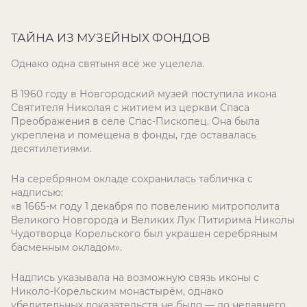
ТАЙНА ИЗ МУЗЕЙНЫХ ФОНДОВ
Однако одна святыня всё же уцелела.
В 1960 году в Новгородский музей поступила икона
Святителя Николая с житием из церкви Спаса
Преображения в селе Спас-Пископец. Она была
укреплена и помещена в фонды, где оставалась
десятилетиями.
На серебряном окладе сохранилась табличка с
надписью:
«в 1665-м году 1 декабря по повелению митрополита
Великого Новгорода и Великих Лук Питирима Николы
Чудотворца Корельского был украшен серебряным
басменным окладом».
Надпись указывала на возможную связь иконы с
Николо-Корельским монастырём, однако
убедительных доказательств не было — до недавнего