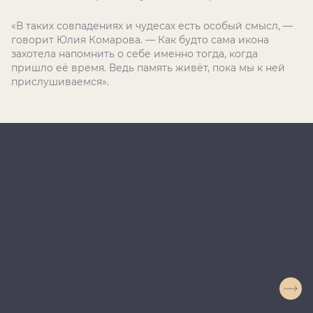
«В таких совпадениях и чудесах есть особый смысл, —
говорит Юлия Комарова. — Как будто сама икона
захотела напомнить о себе именно тогда, когда
пришло её время. Ведь память живёт, пока мы к ней
прислушиваемся».