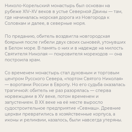
Николо-Корельский монастырь был основан на
рубеже XIV–XV веков в устье Северной Двины — там,
где начиналась морская дорога из Новгорода к
Соловкам и далее, в северные моря.
По преданию, обитель воздвигла новгородская
боярыня после гибели двух своих сыновей, утонувших
в Белом море. В память о них и в надежде на милость
Святителя Николая — покровителя мореходов — она
построила храм.
Со временем монастырь стал духовным и торговым
центром Русского Севера, «портом Святого Николая»
— воротами России в Европу. Но его судьба оказалась
трагичной: обитель не раз разорялась — сперва
норвежцами в XV веке, потом временем и
запустением. В XX веке на её месте выросло
судостроительное предприятие «Севмаш». Древние
церкви превратились в хозяйственные корпуса, а
иконы и реликвии, казалось, были навсегда утеряны.