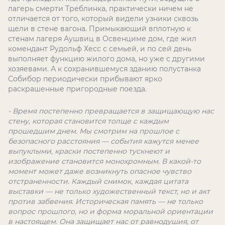
лагерь смерти Треблинка, практически ничем не
отличается от того, который видели узники сквозь
щели в стене вагона. Примыкающий вплотную к
стенам лагеря Аушвиц в Освенциме дом, где жил
комендант Рудольф Хесс с семьей, и по сей день
выполняет функцию жилого дома, но уже с другими
хозяевами. А к сохранившемуся зданию полустанка
Собибор периодически прибывают ярко
раскрашенные пригородные поезда.
- Время постепенно превращается в защищающую нас
стену, которая становится толще с каждым
прошедшим днем.
Мы смотрим на прошлое с
безопасного расстояния — события кажутся менее
выпуклыми, краски постепенно тускнеют и
изображение становится монохромным. В какой-то
момент может даже возникнуть опасное чувство
отстраненности. Каждый снимок, каждая цитата
выставки — не только художественный текст, но и акт
против забвения. Историческая память — не только
вопрос прошлого, но и форма моральной ориентации
в настоящем. Она защищает нас от равнодушия, от