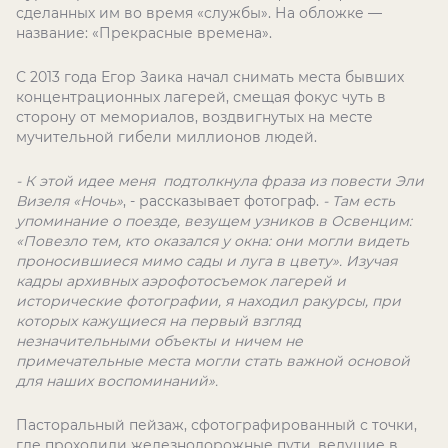
сделанных им во время «службы». На обложке —
название: «Прекрасные времена».
С 2013 года Егор Заика начал снимать места бывших
концентрационных лагерей, смещая фокус чуть в
сторону от мемориалов, воздвигнутых на месте
мучительной гибели миллионов людей.
- К этой идее меня подтолкнула фраза из повести Эли
Визеля «Ночь»
, - рассказывает фотограф.
- Там есть
упоминание о поезде, везущем узников в Освенцим:
«Повезло тем, кто оказался у окна: они могли видеть
проносившиеся мимо сады и луга в цвету». Изучая
кадры архивных аэрофотосъемок лагерей и
исторические фотографии, я находил ракурсы, при
которых кажущиеся на первый взгляд
незначительными объекты и ничем не
примечательные места могли стать важной основой
для наших воспоминаний».
Пасторальный пейзаж, сфотографированный с точки,
где проходили железнодорожные пути, ведущие в