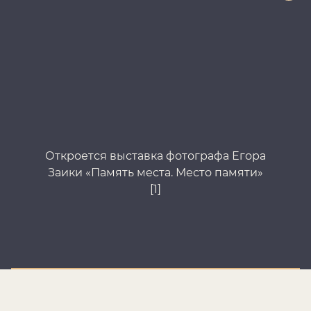
Откроется выставка фотографа Егора
От
Заики «Память места. Место памяти»
За
[1]