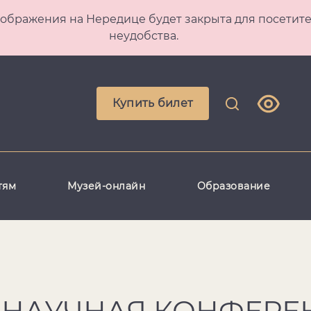
 Преображения на Нередице будет закрыта для посет
неудобства.
Купить билет
тям
Музей-онлайн
Образование
V НАУЧНАЯ КОНФЕР