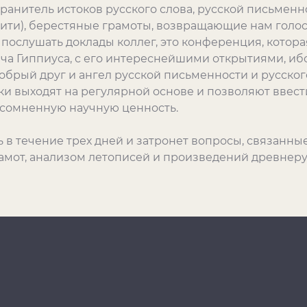
хранитель истоков русского слова, русской письменно
ити), берестяные грамоты, возвращающие нам голос
 послушать доклады коллег, это конференция, котора
а Гиппиуса, с его интереснейшими открытиями, ибо
 добрый друг и ангел русской письменности и русско
ики выходят на регулярной основе и позволяют ввест
 несомненную научную ценность.
 в течение трех дней и затронет вопросы, связанны
амот, анализом летописей и произведений древнеру