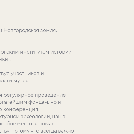
и Новгородская земля.
ргским институтом истории
ки».
вуя участников и
ости музея:
я регулярное проведение
огатейшим фондам, но и
то конференция,
турной археологии, наша
особое место занимает
ь», потому что всегда важно