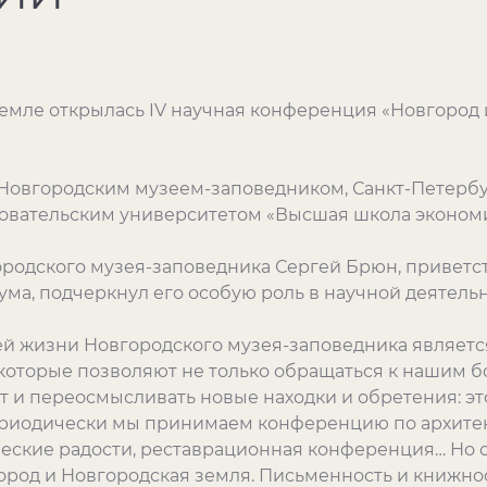
емле открылась IV научная конференция «Новгород 
Новгородским музеем-заповедником, Санкт-Петербу
овательским университетом «Высшая школа экономи
родского музея-заповедника Сергей Брюн, приветст
ма, подчеркнул его особую роль в научной деятельн
й жизни Новгородского музея-заповедника являетс
которые позволяют не только обращаться к нашим б
т и переосмысливать новые находки и обретения: э
ериодически мы принимаем конференцию по архитек
ческие радости, реставрационная конференция… Но 
род и Новгородская земля. Письменность и книжност