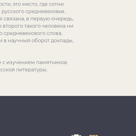
сти, это место, где сотни
 русского средневековья.
я связана, в первую очередь,
 второго такого человека ни
го средневекового слова.
и в научный оборот доклады,
е с изучением памятников
сской литературы.