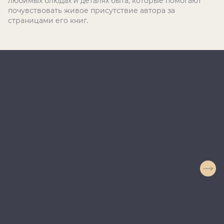
любимых блюдах и деталях быта, которые помогают
почувствовать живое присутствие автора за
страницами его книг.