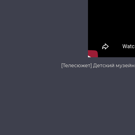
[Телесюжет] Детский музейн