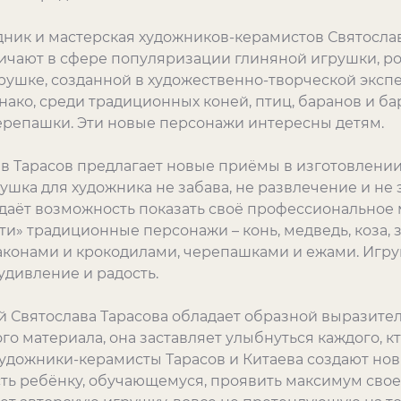
ник и мастерская художников-керамистов Святослав
ичают в сфере популяризации глиняной игрушки, ро
грушке, созданной в художественно-творческой эксп
нако, среди традиционных коней, птиц, баранов и 
черепашки. Эти новые персонажи интересны детям.
в Тарасов предлагает новые приёмы в изготовлении
шка для художника не забава, не развлечение и не э
 даёт возможность показать своё профессиональное 
ти» традиционные персонажи – конь, медведь, коза, 
конами и крокодилами, черепашками и ежами. Игру
удивление и радость.
й Святослава Тарасова обладает образной выразител
го материала, она заставляет улыбнуться каждого, кт
художники-керамисты Тарасов и Китаева создают н
ть ребёнку, обучающемуся, проявить максимум свое