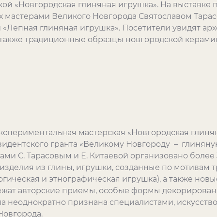
ой «Новгородская глиняная игрушка». На выставке 
х мастерами Великого Новгорода Святославом Тара
 «Лепная глиняная игрушка». Посетители увидят ар
 также традиционные образцы новгородской керами
кспериментальная мастерская «Новгородская глиня
езидентского гранта «Великому Новгороду – глиняную
и С. Тарасовым и Е. Китаевой организовано более 
изделия из глины, игрушки, созданные по мотивам
огическая и этнографическая игрушка), а также нов
лежат авторские приемы, особые формы декорирован
ла неоднократно признана специалистами, искусство
Новгорода.