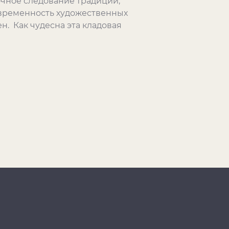
очное следование традиции,
временность художественных
н. Как чудесна эта кладовая