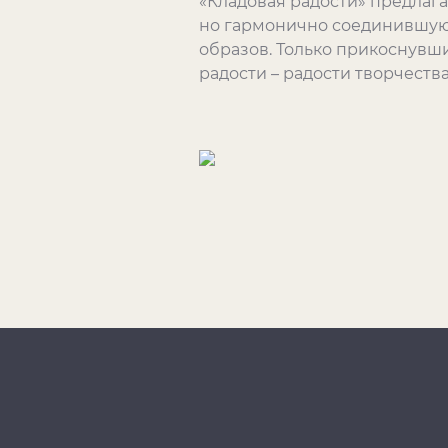
«Кладовая радости» предлага
но гармонично соединившую
образов. Только прикоснувшис
радости – радости творчества