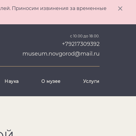
ителей. Приносим извинения за временные
с 10.00 до 18.00.
+79217309392
museum.novgorod@mail.ru
Наука
О музее
Услуги
ОЙ