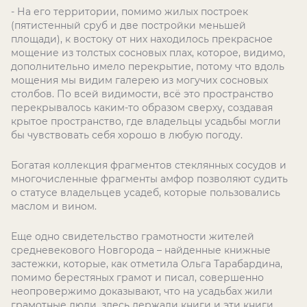
- На его территории, помимо жилых построек
(пятистенный сруб и две постройки меньшей
площади), к востоку от них находилось прекрасное
мощение из толстых сосновых плах, которое, видимо,
дополнительно имело перекрытие, потому что вдоль
мощения мы видим галерею из могучих сосновых
столбов. По всей видимости, всё это пространство
перекрывалось каким-то образом сверху, создавая
крытое пространство, где владельцы усадьбы могли
бы чувствовать себя хорошо в любую погоду.
Богатая коллекция фрагментов стеклянных сосудов и
многочисленные фрагменты амфор позволяют судить
о статусе владельцев усадеб, которые пользовались
маслом и вином.
Еще одно свидетельство грамотности жителей
средневекового Новгорода – найденные книжные
застежки, которые, как отметила Ольга Тарабардина,
помимо берестяных грамот и писал, совершенно
неопровержимо доказывают, что на усадьбах жили
грамотные люди, здесь держали книги и эти книги