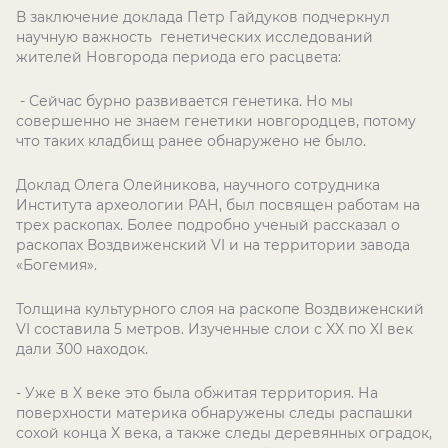
В заключение доклада Петр Гайдуков подчеркнул
научную важность генетических исследований
жителей Новгорода периода его расцвета:
- Сейчас бурно развивается генетика. Но мы
совершенно не знаем генетики новгородцев, потому
что таких кладбищ ранее обнаружено не было.
Доклад Олега Олейникова, научного сотрудника
Института археологии РАН, был посвящен работам на
трех раскопах. Более подробно ученый рассказал о
раскопах Воздвиженский
VI
и на территории завода
«Богемия».
Толщина культурного слоя на раскопе Воздвиженский
VI
составила 5 метров. Изученные слои с
XX
по
XI
век
дали 300 находок.
- Уже в X веке это была обжитая территория. На
поверхности материка обнаружены следы распашки
сохой конца X века, а также следы деревянных оградок,