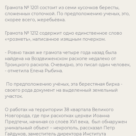
Грамота № 1201 состоит из семи кусочков бересты,
сложенных стопочкой. По предположению ученых, это,
скорее всего, жеребьёвка.
Грамота № 1212 содержит одно единственное слово
«+розметъ», написанное изящным почерком.
- Ровно такая же грамота четыре года назад была
найдена на Воздвиженском раскопе недалеко от
Троицкого раскопа. Очевидно, это писал один человек,
- отметила Елена Рыбина.
По предположению учёных, эта берестяная бирка -
своего рода документ на выделенный земельный
участок.
О работах на территории 38 квартала Великого
Новгорода, где при раскопках церкви Иоанна
Предтечи, начиная со слоёв XVI века, был обнаружен
уникальный объект – некрополь, рассказал Петр
Гайдуков, заместитель директора Института