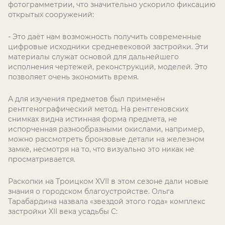
фотограмметрии, что значительно ускорило фиксацию
открытых сооружений:
- Это даёт нам возможность получить современные
цифровые исходники средневековой застройки. Эти
материалы служат основой для дальнейшего
исполнения чертежей, реконструкций, моделей. Это
позволяет очень экономить время.
А для изучения предметов был применён
рентгенографический метод. На рентгеновских
снимках видна истинная форма предмета, не
испорченная разнообразными окислами, например,
можно рассмотреть бронзовые детали на железном
замке, несмотря на то, что визуально это никак не
просматривается.
Раскопки на Троицком
XVII
в этом сезоне дали новые
знания о городском благоустройстве. Ольга
Тарабардина назвала «звездой этого года» комплекс
застройки
XII
века усадьбы
C
: