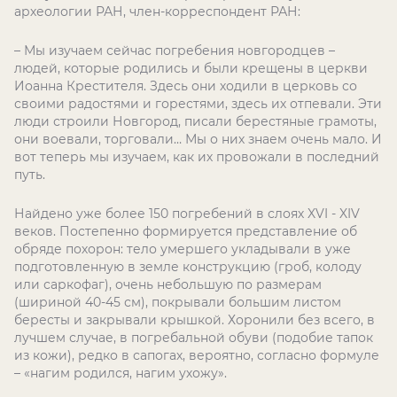
археологии РАН, член-корреспондент РАН:
– Мы изучаем сейчас погребения новгородцев –
людей, которые родились и были крещены в церкви
Иоанна Крестителя. Здесь они ходили в церковь со
своими радостями и горестями, здесь их отпевали. Эти
люди строили Новгород, писали берестяные грамоты,
они воевали, торговали… Мы о них знаем очень мало. И
вот теперь мы изучаем, как их провожали в последний
путь.
Найдено уже более 150 погребений в слоях
XVI
-
XIV
веков. Постепенно формируется представление об
обряде похорон: тело умершего укладывали в уже
подготовленную в земле конструкцию (гроб, колоду
или саркофаг), очень небольшую по размерам
(шириной 40-45 см), покрывали большим листом
бересты и закрывали крышкой. Хоронили без всего, в
лучшем случае, в погребальной обуви (подобие тапок
из кожи), редко в сапогах, вероятно, согласно формуле
– «нагим родился, нагим ухожу».