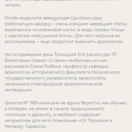
читали.
Особо выделила заведующая Центром одну
любопытную находку – очень изящное навершие плети,
вырезанное из моржовой кости, в виде головы птицы
с надписью «матушкина плеть». Для чего матушка ее
использовала – еще предстоит выяснить археологам.
На сегодняшний день Троицкий
XVII
раскоп дал 37
берестяных грамот. О самых необычных из них
рассказала Елена Рыбина, профессор кафедры
археологии исторического факультета Московского
государственного университета, заместитель
начальника Новгородской археологической
экспедиции.
Грамота № 1189 написана не вдоль бересты, как обычно,
а поперёк, не имеет в начале традиционного
«поклона» к адресату, а наоборот содержит
неприятное для него пожелание: «От Прокоши к
Нечаеву. Удовися».