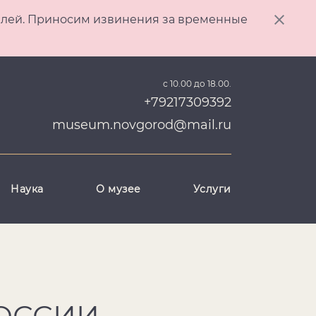
ителей. Приносим извинения за временные
с 10.00 до 18.00.
+79217309392
museum.novgorod@mail.ru
Наука
О музее
Услуги
ОССИИ