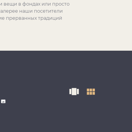
и вещи в фондах или просто
 галерее наши посетители
ние прерванных традиций