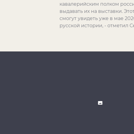
кавалерийским полком росси
выдавать их на выставки. Эт
смогут увидеть уже в мае 20
русской истории, - отметил 