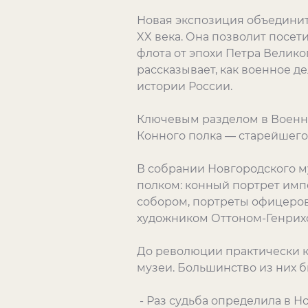
Новая экспозиция объединит 
XX века. Она позволит посе
флота от эпохи Петра Велико
рассказывает, как военное д
истории России.
Ключевым разделом в Военно
Конного полка — старейшего
В собрании Новгородского м
полком: конный портрет имп
собором, портреты офицеров
художником Оттоном-Генрих
До революции практически 
музеи. Большинство из них б
- Раз судьба определила в Н