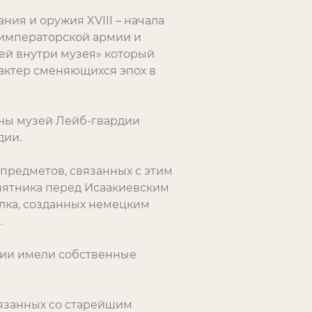
ия и оружия XVIII – начала
 императорской армии и
зей внутри музея» который
рактер сменяющихся эпох в
ны музей Лейб-гвардии
дии.
предметов, связанных с этим
амятника перед Исаакиевским
лка, созданных немецким
.
сии имели собственные
вязанных со старейшим