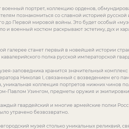
военный портрет, коллекцию орденов, обмундирован
тителям познакомиться со славной историей русской
го до Первой мировой войны. Это будет особый «му
ело и военный костюм раскрывают эстетику, дух и ха
й галерее станет первый в новейшей истории стра
 кавалерийского полка русской императорской гвар
узея-заповедника хранится значительный комплекс 
ератора Николая I, связанный с возведением его п
, уникальная коллекция портретов нижних чинов по
ом-Павлом Узингом, предметы оружия и экипировки
каждый гвардейский и многие армейские полки Рос
ыло утрачено безвозвратно.
овгородский музей столько уникальных реликвий, с