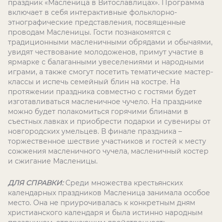
праздник «Масленица в Витославлицах». Программа
включает в себя интерактивные фольклорно-
этнографические представления, посвященные
проводам Масленицы. Гости познакомятся с
традиционными масленичными обрядами и обычаями,
увидят чествование молодоженов, примут участие в
ярмарке с балаганными увеселениями и народными
играми, а также смогут посетить тематические мастер-
классы и испечь семейный блин на костре. На
протяжении праздника совместно с гостями будет
изготавливаться масленичное чучело. На празднике
можно будет полакомиться горячими блинами в
съестных лавках и приобрести подарки и сувениры от
новгородских умельцев. В финале праздника –
торжественное шествие участников и гостей к месту
сожжения масленичного чучела, масленичный костер
и сжигание Масленицы.
ДЛЯ СПРАВКИ:
Среди множества крестьянских
календарных праздников Масленица занимала особое
место. Она не приурочивалась к конкретным дням
христианского календаря и была истинно народным