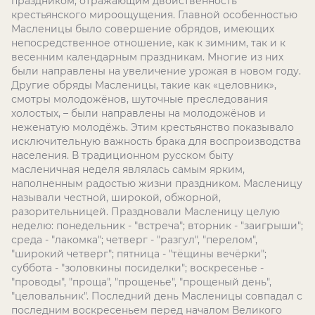
праздником, отражающим двойственность
крестьянского мироощущения. Главной особенностью
Масленицы было совершение обрядов, имеющих
непосредственное отношение, как к зимним, так и к
весенним календарным праздникам. Многие из них
были направлены на увеличение урожая в новом году.
Другие обряды Масленицы, такие как «целовник»,
смотры молодожёнов, шуточные преследования
холостых, – были направлены на молодожёнов и
неженатую молодёжь. Этим крестьянство показывало
исключительную важность брака для воспроизводства
населения. В традиционном русском быту
масленичная неделя являлась самым ярким,
наполненным радостью жизни праздником. Масленицу
называли честной, широкой, обжорной,
разорительницей. Праздновали Масленицу целую
неделю: понедельник - "встреча"; вторник - "заигрыши";
среда - "лакомка"; четверг - "разгул", "перелом",
"широкий четверг"; пятница - "тёщины вечёрки";
суббота - "золовкины посиделки"; воскресенье -
"проводы", "проща", "прощенье", "прощеный день",
"целовальник". Последний день Масленицы совпадал с
последним воскресеньем перед началом Великого