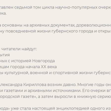
тавлен седьмой том цикла научно-популярных очерк
ка.
 основаны на архивных документах, дореволюционн
ну повседневной жизни губернского города и откр
 читатели найдут:
бытия
ных с историей Новгорода
ицам города начала XX века
ы культурной, военной и спортивной жизни губернс
Александра Кириллова возник давно. Многие годы о
 газетами и архивными источниками. Его очерки в
ородской газете», а затем выросли в книжную серию
рода» уже стала настоящей энциклопедией одного и