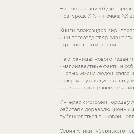
На презентации будет предс
Новгорода XIX — начала XX ве
Книги Александра Кириллова
Они воссоздают яркую карти
страницы его истории.
На страницах нового издания
• малоизвестные факты и со
• новые имена людей, связан
• очерки-путеводители по ул
• неизвестные ранее страниц
Интерес к истории города у 
работал с дореволюционными
публиковаться в «Новой новг
Серия «Лики губернского го