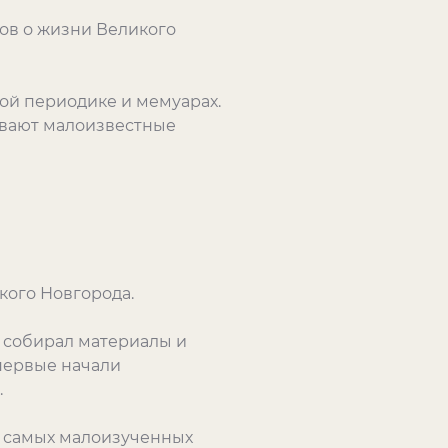
ов о жизни Великого
ой периодике и мемуарах.
ывают малоизвестные
кого Новгорода.
н собирал материалы и
первые начали
.
з самых малоизученных