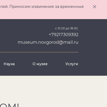
ителей. Приносим извинения за временные
с 10.00 до 18.00.
+79217309392
museum.novgorod@mail.ru
Наука
О музее
Услуги
ОМ!