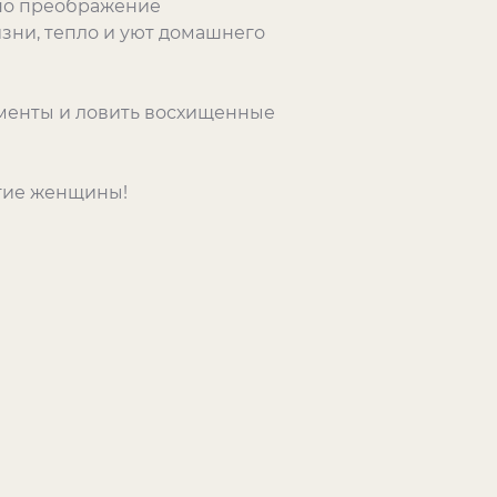
ано преображение
зни, тепло и уют домашнего
лименты и ловить восхищенные
огие женщины!