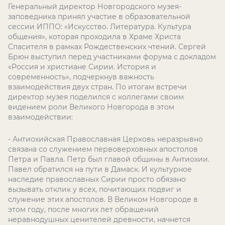
Генеральный директор Новгородского музея-
заповедника принял участие в образовательной
сессии ИППО: «Искусство. Литература. Культура
общения», которая проходила в Храме Христа
Спасителя в рамках Рождественских чтений. Сергей
Брюн выступил перед участниками форума с докладом
«Россия и христиане Сирии. История и
современность», подчеркнув важность
взаимодействия двух стран. По итогам встречи
директор музея поделился с коллегами своим
видением роли Великого Новгорода в этом
взаимодействии:
- Антиохийская Православная Церковь неразрывно
связана со служением первоверховных апостолов
Петра и Павла. Петр был главой общины в Антиохии.
Павел обратился на пути в Дамаск. И культурное
наследие православных Сирии просто обязано
вызывать отклик у всех, почитающих подвиг и
служение этих апостолов. В Великом Новгороде в
этом году, после многих лет обращений
неравнодушных ценителей древности, начнется