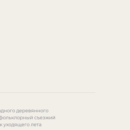
родного деревянного
т фольклорный съезжий
к уходящего лета