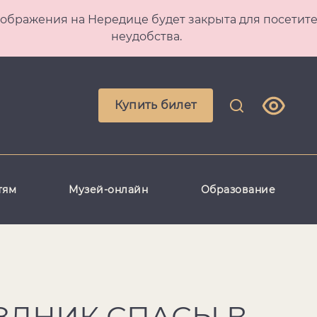
 Преображения на Нередице будет закрыта для посет
неудобства.
Купить билет
тям
Музей-онлайн
Образование
ЗДНИК СПАСЫ В