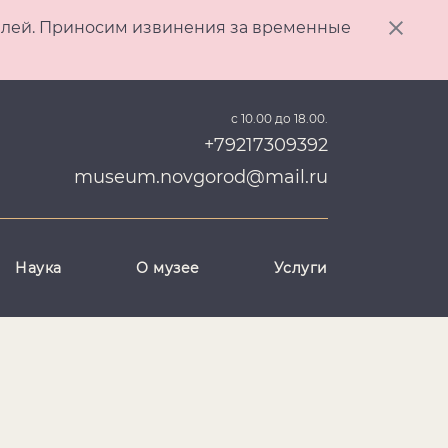
ителей. Приносим извинения за временные
с 10.00 до 18.00.
+79217309392
museum.novgorod@mail.ru
Наука
О музее
Услуги