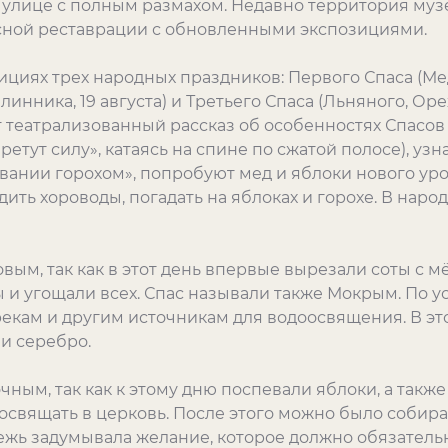
 улице с полным размахом. Недавно территория муз
сной реставрации с обновленными экспозициями.
циях трех народных праздников: Первого Спаса (Медо
линника, 19 августа) и Третьего Спаса (Льняного, Оре
т театрализованный рассказ об особенностях Спасов
тут силу», катаясь на спине по сжатой полосе), узн
евании горохом», попробуют мед и яблоки нового у
ть хороводы, погадать на яблоках и горохе. В народ
ым, так как в этот день впервые вырезали соты с м
и угощали всех. Спас называли также Мокрым. По у
екам и другим источникам для водоосвящения. В это
ли серебро.
ным, так как к этому дню поспевали яблоки, а также
вящать в церковь. После этого можно было собирать
жь задумывала желание, которое должно обязательн