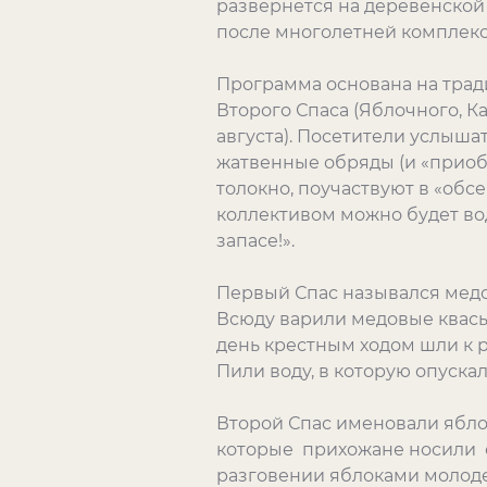
развернется на деревенской
после многолетней комплек
Программа основана на тради
Второго Спаса (Яблочного, Ка
августа). Посетители услыша
жатвенные обряды (и «приобре
толокно, поучаствуют в «обс
коллективом можно будет води
запасе!».
Первый Спас назывался медов
Всюду варили медовые квасы 
день крестным ходом шли к р
Пили воду, в которую опуска
Второй Спас именовали яблоч
которые прихожане носили ос
разговении яблоками молоде