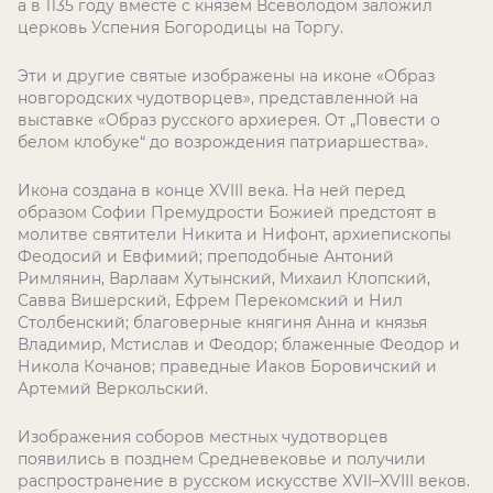
а в 1135 году вместе с князем Всеволодом заложил
церковь Успения Богородицы на Торгу.
Эти и другие святые изображены на иконе «Образ
новгородских чудотворцев», представленной на
выставке «Образ русского архиерея. От „Повести о
белом клобуке“ до возрождения патриаршества».
Икона создана в конце XVIII века. На ней перед
образом Софии Премудрости Божией предстоят в
молитве святители Никита и Нифонт, архиепископы
Феодосий и Евфимий; преподобные Антоний
Римлянин, Варлаам Хутынский, Михаил Клопский,
Савва Вишерский, Ефрем Перекомский и Нил
Столбенский; благоверные княгиня Анна и князья
Владимир, Мстислав и Феодор; блаженные Феодор и
Никола Кочанов; праведные Иаков Боровичский и
Артемий Веркольский.
Изображения соборов местных чудотворцев
появились в позднем Средневековье и получили
распространение в русском искусстве XVII–XVIII веков.