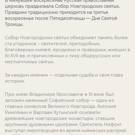
В минувшее воскресенье Русская православная
церковь праздновала Собор Новгородских святых.
Праздник традиционно приходится на третье
воскресенье после Пятидесятницы — Дня Святой
Троицы.
Собор Новгородских святых объединяет память более
ста угодников – святителей, преподобных,
благоверных князей, юродивых и праведных, живших в
XI-XVII вв. и причисленных к лику общерусских или
местночтимых святых.
За каждым именем — отдельная судьба и своя глава
истории.
При князе Владимире Ярославиче в XI веке был
заложен каменный Софийский собор — один из
главных символов Великого Новгорода. Антоний
Римлянин и Варлаам Хутынский основали
древнейшие новгородские монастыри, ставшие
крупными духовными центрами. Святитель Нифонт
выступал миротворцем во время княжеских распрей,