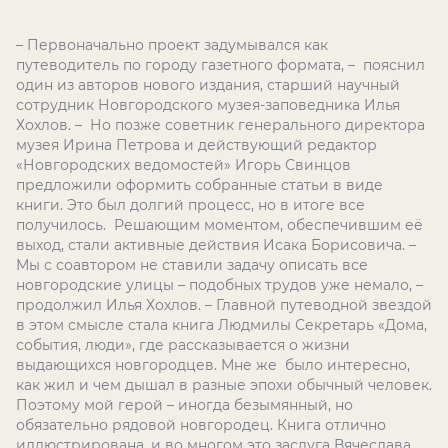
– Первоначально проект задумывался как
путеводитель по городу газетного формата, – пояснил
один из авторов нового издания, старший научный
сотрудник Новгородского музея-заповедника Илья
Хохлов. – Но позже советник генерального директора
музея Ирина Петрова и действующий редактор
«Новгородских ведомостей» Игорь Свинцов
предложили оформить собранные статьи в виде
книги. Это был долгий процесс, но в итоге все
получилось. Решающим моментом, обеспечившим её
выход, стали активные действия Исака Борисовича. –
Мы с соавтором не ставили задачу описать все
новгородские улицы – подобных трудов уже немало, –
продолжил Илья Хохлов. – Главной путеводной звездой
в этом смысле стала книга Людмилы Секретарь «Дома,
события, люди», где рассказывается о жизни
выдающихся новгородцев. Мне же было интересно,
как жил и чем дышал в разные эпохи обычный человек.
Поэтому мой герой – иногда безымянный, но
обязательно рядовой новгородец. Книга отлично
иллюстрирована, и во многом это заслуга Вячеслава