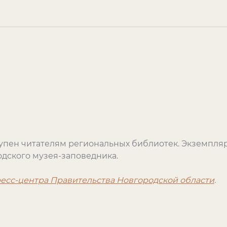
упен читателям региональных библиотек. Экземпляр
дского музея-заповедника.
есс-центра Правительства Новгородской области
.