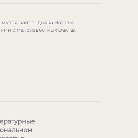
 музея-заповедника Наталья
иями о малоизвестных фактах
тературные
иональном