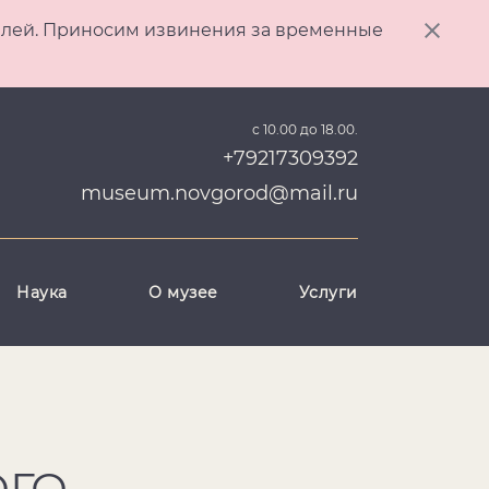
ителей. Приносим извинения за временные
с 10.00 до 18.00.
+79217309392
museum.novgorod@mail.ru
Наука
О музее
Услуги
ОГО