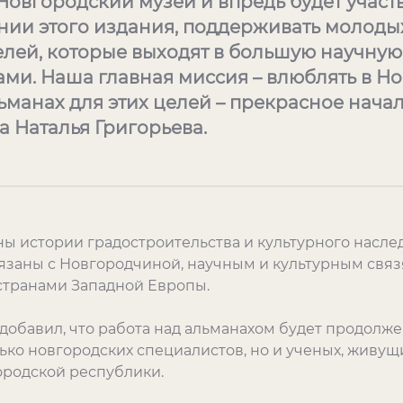
Новгородский музей и впредь будет участв
ии этого издания, поддерживать молоды
елей, которые выходят в большую научную
ами. Наша главная миссия – влюблять в Н
ьманах для этих целей – прекрасное начало
 Наталья Григорьева.
 истории градостроительства и культурного наслед
язаны с Новгородчиной, научным и культурным связ
странами Западной Европы.
добавил, что работа над альманахом будет продолже
ько новгородских специалистов, но и ученых, живущ
ородской республики.