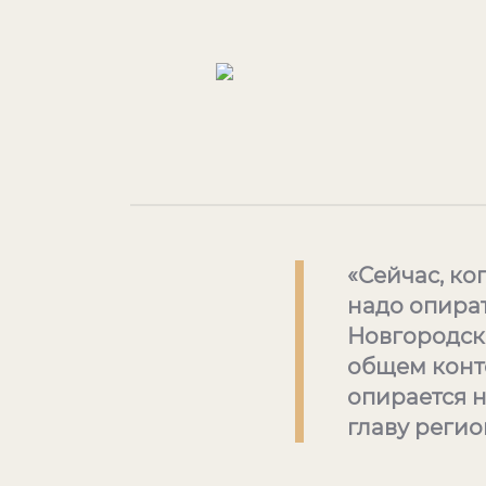
«Сейчас, ко
надо опират
Новгородско
общем конт
опирается н
главу регио