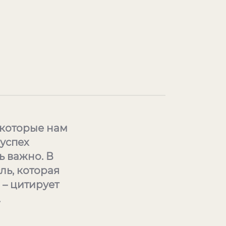
 которые нам
еуспех
ь важно. В
ль, которая
 – цитирует
.