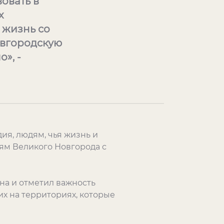
овать в
х
 жизнь со
овгородскую
», -
ия, людям, чья жизнь и
ям Великого Новгорода с
на и отметил важность
их на территориях, которые