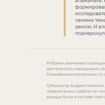
альманахе. 
формирован
исследоват
своими тем
землю. И ал
подчеркнула
Рубрики альманаха посвящены
деятельность неразрывно св
ближайшими регионами, со 
Губернатор Андрей Никитин 
привлечения к работе не тол
раньше были в составе Новг