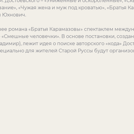
. Достоевского – «Униженные и оскорбленные», «Ск
зание», «Чужая жена и муж под кроватью», «Братья Ка
 Юхнович.
ее романа «Братья Карамазовы» спектаклем междун
о «Смешные человечки». В основе постановки, созда
ладимир), лежит идея о поиске авторского «кода» До
ециально для жителей Старой Руссы будут организов