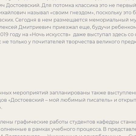
 Достоевский. Для потомка классика это не первый 
ихайлович называл «своим гнездом», поскольку это 
ских. Сегодня в нем размещается мемориальный му
лексей Дмитриевич приезжал еще, будучи ребенком,
2019 году на «Ночь искусств» даже выступал здесь со
 не только у почитателей творчества великого предк
чных мероприятий запланированы также выступлен
цов «Достоевский – мой любимый писатель» и открыт
.
влены графические работы студентов кафедры станк
полненные в рамках учебного процесса. В представ