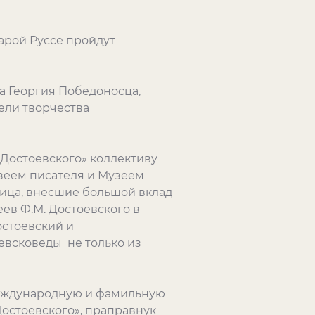
тарой Руссе пройдут
а Георгия Победоносца,
ели творчества
 Достоевского» коллективу
зеем писателя и Музеем
лица, внесшие большой вклад
ев Ф.М. Достоевского в
остоевский и
евсковеды не только из
 международную и фамильную
остоевского», праправнук