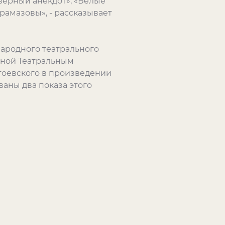
верный анекдот», «Белые
рамазовы», - рассказывает
ародного театрального
нной Театральным
стоевского в произведении
аны два показа этого