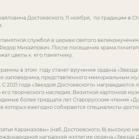
йловича Достоевского, 11 ноября, по традиции в С
.
0 памятной службой в церкви святого великомученик
Федор Михайлович. После посещения храма почитат
ожат цветы к его памятнику.
аммы в этом году станет вручение ордена «Звезда
я-заповедника, представленного мемориальным му
 С 2021 года «Звездой Достоевского» награждаются 
его творческого наследия. Визитной карточкой музе
одимые более тридцати лет Старорусские чтения «Д
я в которых ежегодно собираются специалисты-досто
Братья Карамазовы» (наб. Достоевского, 8) высокую
еждународной наградной коллегии ордена «Звезда Д