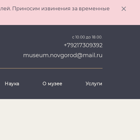
ителей. Приносим извинения за временные
с 10.00 до 18.00.
+79217309392
museum.novgorod@mail.ru
Наука
О музее
Услуги