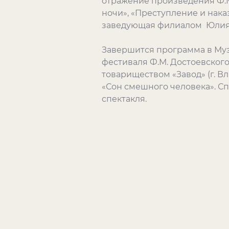
отражение произведения Ф.М
ночи», «Преступление и нака
заведующая филиалом Юлия
Завершится программа в Муз
фестиваля Ф.М. Достоевског
товариществом «Завод» (г. В
«Сон смешного человека». Сп
спектакля.