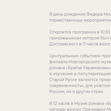
В день рождения Федора Миха
торжественные мероприятия
Откроется программа в 10:3
прихожанином которой был 
Достоевского в 11 часов возл
Центральным событием прогр
филиала Новгородского музе
романа «Братья Карамазовы».
в изучение и популяризацию 
Старой Руссе являются пров
современность», для участи
России, но и других стран.
В 12 часов в Музее романа «
награду вручит Президент М