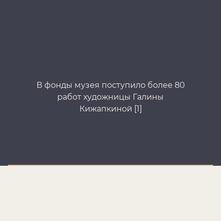
В фонды музея поступило более 80
В
работ художницы Галины
Кижапкиной [1]