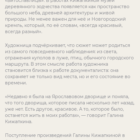
«Витославлицы». В работах Кижапкиной музей
деревянного зодчества появляется как пространство
большого неба, древней архитектуры и живой
природы. Не менее важен для неё и Новгородский
кремль, который, по её словам, «всегда красивый,
всегда разный».
Художница подчёркивает, что сюжет может родиться
из самого повседневного наблюдения: из света,
отражения куполов в луже, птиц, обычного городского
маршрута. В этом смысле работа художника
становится близка к работе документалиста: она
сохраняет не только вид места, но и его состояние во
времени.
«Недавно я была на Ярославовом дворище и поняла,
что того дворища, которое писала несколько лет назад,
уже нет. Есть другое, красивое. А то, которое было,
останется жить в моих работах», — говорит Галина
Кижапкина.
Поступление произведений Галины Кижапкиной в