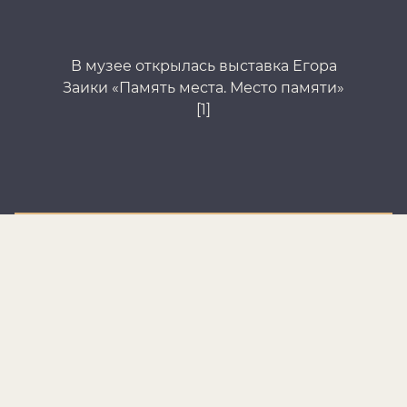
В музее открылась выставка Егора
В
Заики «Память места. Место памяти»
За
[1]