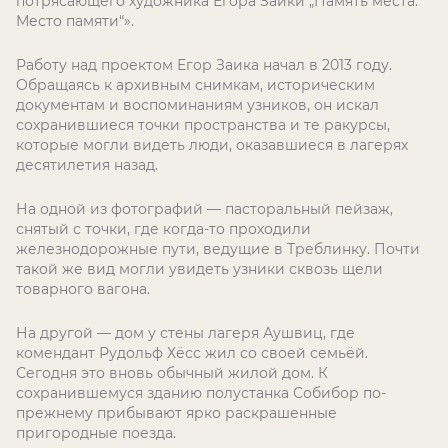
потрясающего художника Егора Заики „Память места.
Место памяти“».
Работу над проектом Егор Заика начал в 2013 году.
Обращаясь к архивным снимкам, историческим
документам и воспоминаниям узников, он искал
сохранившиеся точки пространства и те ракурсы,
которые могли видеть люди, оказавшиеся в лагерях
десятилетия назад.
На одной из фотографий — пасторальный пейзаж,
снятый с точки, где когда-то проходили
железнодорожные пути, ведущие в Треблинку. Почти
такой же вид могли увидеть узники сквозь щели
товарного вагона.
На другой — дом у стены лагеря Аушвиц, где
комендант Рудольф Хёсс жил со своей семьёй.
Сегодня это вновь обычный жилой дом. К
сохранившемуся зданию полустанка Собибор по-
прежнему прибывают ярко раскрашенные
пригородные поезда.