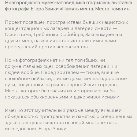
Новгородского музея-заповедника открылась выставка
фотографа Егора Заики «Память места. Место памяти».
Проект посвящён пространствам бывших нацистских
концентрационных лагерей и лагерей смерти —
Освенцима, Треблинки, Собибора, Заксенхаузена и
других мест, названия которых стали символами
преступлений против человечества.
Но на фотографиях нет ни тел погибших, ни
документальных сцен освобождения лагерей, ни
людей вообще. Перед зрителем — тихие, внешне
спокойные пейзажи, жилые дома, железнодорожные
пути, полустанки, окраины европейских городов.
Места, которые без знания их истории могли бы
показаться обыкновенными и даже живописными.
Именно этот мучительный разрыв между внешней
обыденностью пространства и памятью о совершённых
здесь преступлениях стал основой многолетнего
исследования Егора Заики.