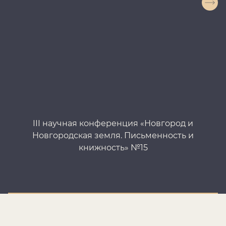
III научная конференция «Новгород и
II
Новгородская земля. Письменность и
Но
книжность» №15