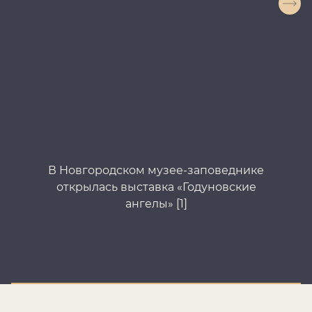
В Новгородском музее-заповеднике
В
открылась выставка «Годуновские
ангелы» [1]