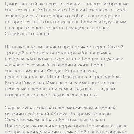
Единственный экспонат выставки — икона «Избранные
святые» конца XVI века из собрания Псковского музея-
заповедника. У этого образа особая «новгородская»
история: когда-то был пожалован Борисом Годуновым
и на протяжении столетий находился в стенах
Софийского собора.
На иконе в молитвенном предстоянии перед Святой
Троицей и образом Богоматери «Воплощение»
изображены святые покровители Бориса Годунова и
членов его семьи: благоверный князь Борис,
священномученик Феодот Киринейский,
равноапостольная Мария Магдалина и преподобная
Ксения Римлянка. Именно эти соименные святые —
небесные покровители семьи Годунова — и дали
название выставке «Годуновские ангелы».
Судьба иконы связана с драматической историей
музейных собраний XX века. Во время Великой
Отечественной войны образ был вывезен из
Новгорода, оказался на территории Германии, а после
возвращения культурных ценностей попал в собрание