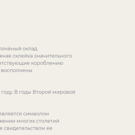
лочёный оклад.
ная склейка значительного
ветствующие короблению
а восполнены
 году. В годы Второй мировой
 является символом
яжении многих столетий
я свидетельством ее