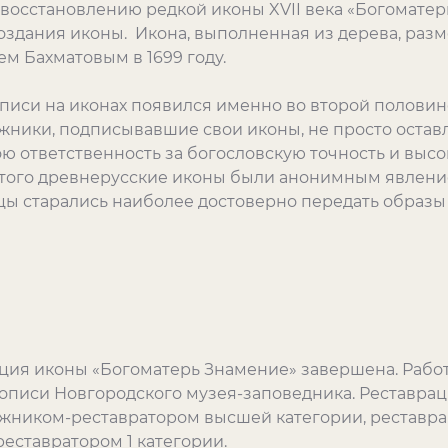
восстановлению редкой иконы XVII века «Богомате
оздания иконы. Икона, выполненная из дерева, разме
м Бахматовым в 1699 году.
писи на иконах появился именно во второй половин
ожники, подписывавшие свои иконы, не просто остав
ою ответственность за богословскую точность и выс
того древнерусские иконы были анонимным явление
ы старались наиболее достоверно передать образы
ция иконы «Богоматерь Знамение» завершена. Рабо
описи Новгородского музея-заповедника. Реставра
жником-реставратором высшей категории, реставра
еставратором 1 категории.