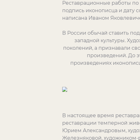
Реставрационные работы по 
подпись иконописца и дату с
написана Иваном Яковлевиче
В России обычай ставить под
западной культуры. Худ
поколений, а признавали св
произведений. До э
произведениях иконописц
В настоящее время реставра
реставрации темперной жив
Юрием Александровым, худо
Железняковой, художником-р