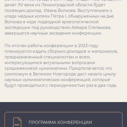
денег XV века из Ленинградской области будет
посвящен доклад Ивана Волкова. Выступлением о
кладе медных копеек Петра I, обнаруженных на дне
Волхова в ходе подводной археологической
экспедиции под руководством Айвара Степанова,
завершатся научные заседания конференции.
По итогам работы конференции в 2023 году
планируется издать сборник докладов и материалов,
предназначенный специалистам и всем,
интересующимся актуальными вопросами
средневековой нумизматики. Предполагается, что
симпозиум в Великом Новгороде даст начало циклу
научных нумизматических конференций, которые
будут проводиться с периодичностью раз в два года.
ПРОГРАММА КОНФЕРЕНЦИИ