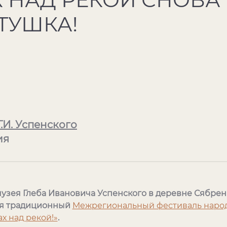
ТУШКА!
.И. Успенского
ия
музея Глеба Ивановича Успенского в деревне Сябре
ся традиционный
Межрегиональный фестиваль народ
х над рекой!»
.