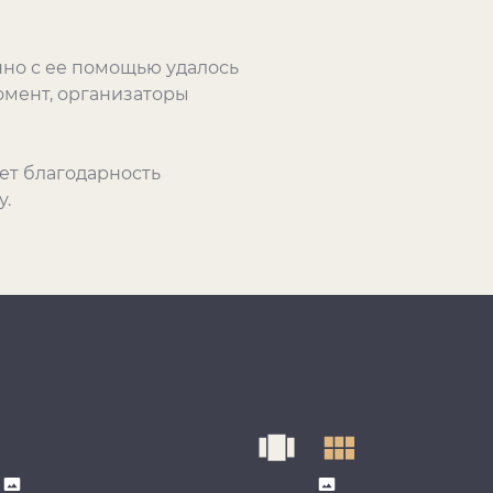
нно с ее помощью удалось
омент, организаторы
ет благодарность
у.