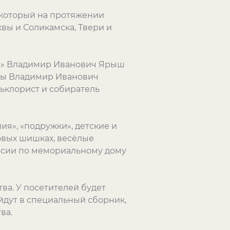
, который на протяжении
вы и Соликамска, Твери и
та» Владимир Иванович Ярыш
уры Владимир Иванович
ьклорист и собиратель
я», «подружки», детские и
овых шишках, весёлые
урсии по мемориальному дому
ва. У посетителей будет
йдут в специальный сборник,
ва.