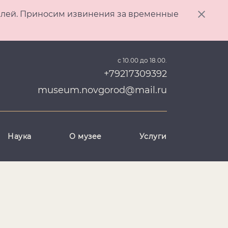
ителей. Приносим извинения за временные
с 10.00 до 18.00.
+79217309392
museum.novgorod@mail.ru
Наука
О музее
Услуги