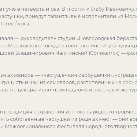
ёт уже в четвёртый раз. В «гости» к Глебу Ивановичу
частушки, приедут талантливые исполнители из Моск
Петербурга.
иваля — руководитель студии «Новгородская берес
сор Московского государственного института культ
 Андрей Владимирович Чаплинский (Соликамск) — фол
зных жанров — «частушечки-говорушечки», «страдани
— душистый чай из самоваров, растопленных на сосн
ссы по декоративно-прикладному искусству и экск
ь традиция сохранения устного народного творчест
мять собственные частушки из родных мест — они во
и Межрегионального фестиваля народного творчест