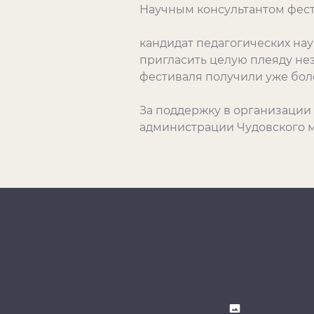
Научным консультантом фест
кандидат педагогических нау
пригласить целую плеяду нез
фестиваля получили уже боле
За поддержку в организации
администрации Чудовского му