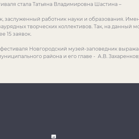
иваля стала Татьяна Владимировна Шастина –
к, заслуженный работник науки и образования. Име
аурядных творческих коллективов. Так, на данный м
е 15 заявок.
 фестиваля Новгородский музей-заповедник выража
ниципального района и его главе - А.В. Захаренков