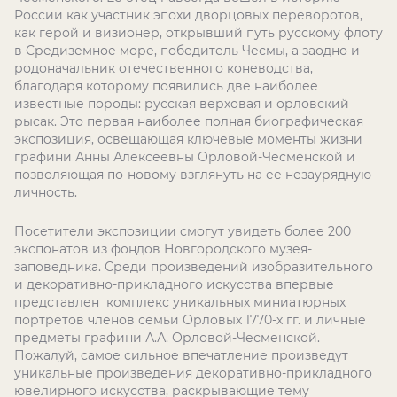
России как участник эпохи дворцовых переворотов,
как герой и визионер, открывший путь русскому флоту
в Средиземное море, победитель Чесмы, а заодно и
родоначальник отечественного коневодства,
благодаря которому появились две наиболее
известные породы: русская верховая и орловский
рысак. Это первая наиболее полная биографическая
экспозиция, освещающая ключевые моменты жизни
графини Анны Алексеевны Орловой-Чесменской и
позволяющая по-новому взглянуть на ее незаурядную
личность.
Посетители экспозиции смогут увидеть более 200
экспонатов из фондов Новгородского музея-
заповедника. Среди произведений изобразительного
и декоративно-прикладного искусства впервые
представлен комплекс уникальных миниатюрных
портретов членов семьи Орловых 1770-х гг. и личные
предметы графини А.А. Орловой-Чесменской.
Пожалуй, самое сильное впечатление произведут
уникальные произведения декоративно-прикладного
ювелирного искусства, раскрывающие тему