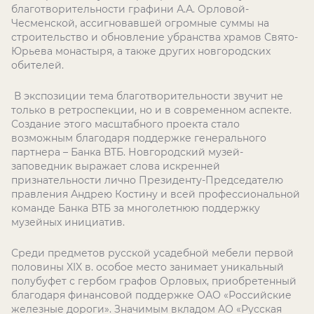
благотворительности графини А.А. Орловой-
Чесменской, ассигновавшей огромные суммы на
строительство и обновление убранства храмов Свято-
Юрьева монастыря, а также других новгородских
обителей.
В экспозиции тема благотворительности звучит не
только в ретроспекции, но и в современном аспекте.
Создание этого масштабного проекта стало
возможным благодаря поддержке генерального
партнера – Банка ВТБ. Новгородский музей-
заповедник выражает слова искренней
признательности лично Президенту-Председателю
правления Андрею Костину и всей профессиональной
команде Банка ВТБ за многолетнюю поддержку
музейных инициатив.
Среди предметов русской усадебной мебели первой
половины
XIX
в. особое место занимает уникальный
полубуфет с гербом графов Орловых, приобретенный
благодаря финансовой поддержке ОАО «Российские
железные дороги». Значимым вкладом АО «Русская