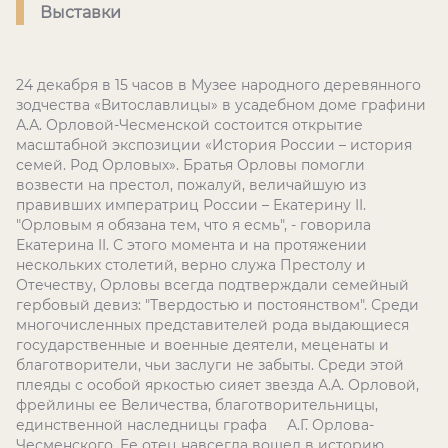
Выставки
24 декабря в 15 часов в Музее народного деревянного
зодчества «Витославлицы» в усадебном доме графини
А.А. Орловой-Чесменской состоится открытие
масштабной экспозиции «История России – история
семей. Род Орловых». Братья Орловы помогли
возвести на престол, пожалуй, величайшую из
правивших императриц России – Екатерину
II
.
"Орловым я обязана тем, что я есмь", - говорила
Екатерина II. С этого момента и на протяжении
нескольких столетий, верно служа Престолу и
Отечеству, Орловы всегда подтверждали семейный
гербовый девиз: "Твердостью и постоянством". Среди
многочисленных представителей рода выдающиеся
государственные и военные деятели, меценаты и
благотворители, чьи заслуги не забыты. Среди этой
плеяды с особой яркостью сияет звезда А.А. Орловой,
фрейлины ее Величества, благотворительницы,
единственной наследницы графа А.Г. Орлова-
Чесменского. Ее отец навсегда вошел в историю