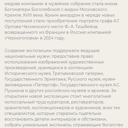
медная компания» в музейное собрание стала икона
Богоматери Боголюбской с видом Московского
Кремля,
XVIII
века. Ярким аккордом в череде новых
поступлений стало приобретение портрета графа А.Г.
Орлова-Чесменского кисти Ф.-А. Тишбейна,
возвращенного из Франции в Россию компанией
«Черноголовка» в 2024 году.
Создание экспозиции поддержали ведущие
национальные музеи, предоставив право
использования изображений художественных
произведений, хранящихся в коллекциях
Исторического музея, Третьяковской галереи,
Государственного Эрмитажа, Русского музея, музея-
заповедника «Петергоф», Государственного музея А.С.
Пушкина и других российских музеев и архивов. За
открытием новой экспозиции стоит многолетний
колоссальный труд кураторов, реставраторов,
хранителей, экспозиционеров и художников, всех тех
специалистов, которые старались тщательно
восстановить детали интерьеров и обстановки,
собрать уникальные экспонаты, отражающие богатство