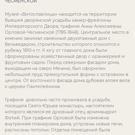
ЧЕСМЕНСКОЙ
Музей «Витославлицы» находится на территории
бывшей дворянской усадьбы камер-фрейлины
Императорского Двора, графини Анны Алексеевны
Орловой-Чесменской (1785-1848). Центральное место в
имении занимал каменный двухэтажный дом с
бельведером, строительство которого относится к
рубежу 1810-х гг. К югу от главного дома были
сформированы хозяйственный двор с оранжереей и
фруктовым садом. Перед северным фасадом дома,
выходящим на озеро Мячино, был оформлен
небольшой пруд прямоугольной формы с островком в
центре. От восточного фасада дома дубовая аллея вела
к церкви Пантелеймона.
Графиня довольно часто проживала в усадьбе,
посещала Свято-Юрьев монастырь, настоятелем
которого являлся её духовный отец архимандрит
Фотий. При графине Орловой была изменена
внутренняя планировка дома, устроены новые печи,
расписаны потолки. Отделка помещений была