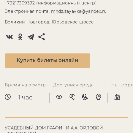
+79217309392
(информационный центр)
Электронная почта:
mndz.zayavka@yandex.ru
Великий Новгород, Юрьевское шоссе
Купить билеты онлайн
Время на осмотр
Доступная среда
На терр
1 час
УСАДЕБНЫЙ ДОМ ГРАФИНИ А.А. ОРЛОВОЙ-