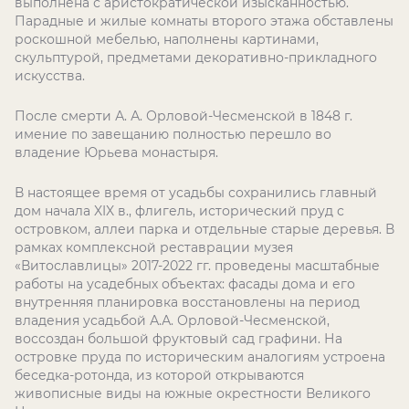
выполнена с аристократической изысканностью.
Парадные и жилые комнаты второго этажа обставлены
роскошной мебелью, наполнены картинами,
скульптурой, предметами декоративно-прикладного
искусства.
После смерти А. А. Орловой-Чесменской в 1848 г.
имение по завещанию полностью перешло во
владение Юрьева монастыря.
В настоящее время от усадьбы сохранились главный
дом начала XIX в., флигель, исторический пруд с
островком, аллеи парка и отдельные старые деревья. В
рамках комплексной реставрации музея
«Витославлицы» 2017-2022 гг. проведены масштабные
работы на усадебных объектах: фасады дома и его
внутренняя планировка восстановлены на период
владения усадьбой А.А. Орловой-Чесменской,
воссоздан большой фруктовый сад графини. На
островке пруда по историческим аналогиям устроена
беседка-ротонда, из которой открываются
живописные виды на южные окрестности Великого