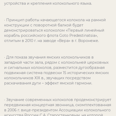
устройства и крепления колокольного языка.
· Принцип работы качающегося колокола на рамной
конструкции с поворотной балкой будет
демонстрироваться колоколом «Первый линейный
корабль российского флота Goto Predestinatsia»,
отлитым в 2010 г. на заводе «Вера» в г. Воронеже.
· Для показа звучания ямских колокольчиков в
западной части зала, рядом с колокольней церковных
и сигнальных колоколов, разместится дугообразная
подвижная система подвески 15 исторических ямских
колокольчиков ХIХ в., звучащих посредством
раскачивания дуги – эффект ямской гармони.
· Звучание современных колоколов продемонстрирует
передвижная концертная звонница, скомплектованная
в 2006 г. вице-президентом Ассоциации колокольного
искусства России С.А. Старостенковым, на которой