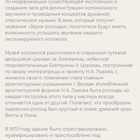
по модернизации существующей экспозиции и
созданию зала для демонстрации колокольного
звучания и проведения концертов духовной,
классической музыки. В зале, который получит
название «Звуки ротонды», посетители будут иметь
возможность услышать звучание каждого
экспонируемого колокола.
Музей колоколов расположен в старинной путевой
дворцовой церкви св. Екатерины, небесной
покровительницы Екатерины II. Церковь, построенная
по заказу императрицы и проекту Н.А. Львова, с
момента своего появления стала главным
архитектурным украшением г. Валдая. Излюбленной
архитектурной формой Н.А. Львова была ротонда, но
каждая постройка этого типа у мастера всегда
отличается одна от другой. Полагают, что прообразом
львовских ротонд был круглый в плане древний храм
Весты в Риме.
В 1970 году здание было отреставрировано,
музеефицировано и приспособлено под