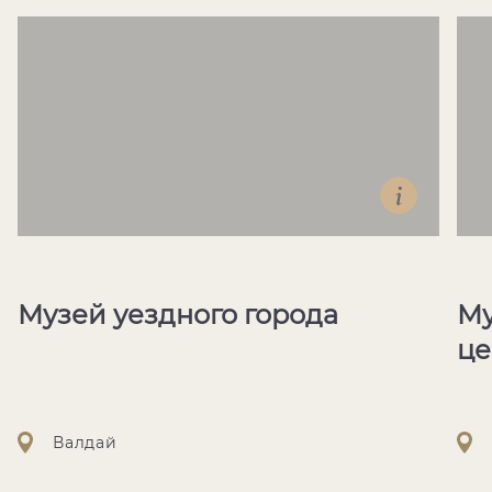
Музей уездного города
Му
це
Валдай