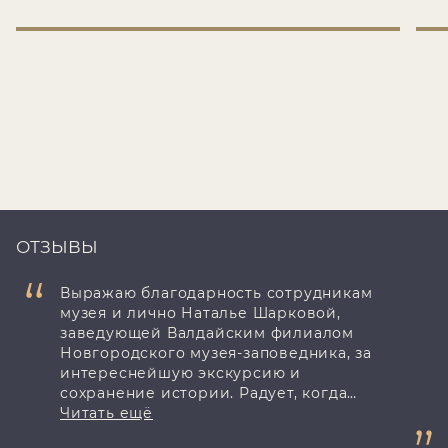
ОТЗЫВЫ
Выражаю благодарность сотрудникам
музея и лично Наталье Шарковой,
заведующей Валдайским филиалом
Новгородского музея-заповедника, за
интереснейшую экскурсию и
сохранение истории. Радует, когда
встречаешь людей, увлечённых
Читать ещё
любимым делом, относящихся всей