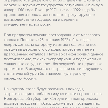
определялись декретом СНК об отделении школы от
церкви и церкви от государства, вступившим в силу в
январе 1918 года. В конце 1921 – начале 1922 года был
принят ряд законодательных актов, регулирующих
взаимодействие государства и церкви в
имущественных вопросах.
Под предлогом помощи пострадавшим от массового
голода в Поволжье 23 февраля 1922 г. был издан
декрет, согласно которому изъятию подлежали все
предметы церковного обихода, изготовленные из
драгоценных металлов. Патриарх Тихон осудил данное
постановление, так как экспроприации подлежали «и
священные сосуды и проч. богослужебные церковные
предметы». В результате пострадали сотни верующих,
значительный урон был нанесен культурному
наследию России.
На круглом столе будут заслушаны доклады,
затрагивающие проблемы изучения этих процессов в
Новгородской губернии. Сотрудники новгородских
архивов представят обзор документов, посвящённых