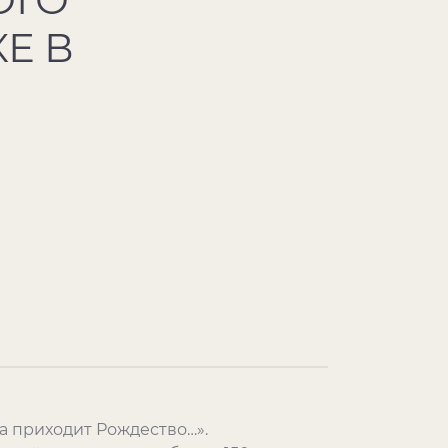
Е В
а приходит Рождество…».