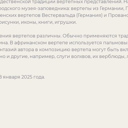
ждественской традиции вертепных представлений. На
одского музея-заповедника: вертепы из Германии, П
нских вертепов Вестервальда (Германия) и Прованса
сунки, иконы, книги, игрушки.
нения вертепов различны. Обычно применяются тра
лина. В африканском вертепе используется пальмовый
нтазий автора в композицию вертепа могут быть вк
о и другие, например, слуги волхвов, их верблюды, 
8 января 2025 года.