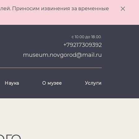
ителей. Приносим извинения за временные
с 10.00 до 18.00.
+79217309392
museum.novgorod@mail.ru
Наука
О музее
Услуги
ОГО