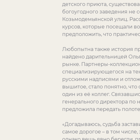
детского приюта, существова
богоугодного заведения не с
Козьмодемьянской улиц. Рас
курсов, которые посещали в
предположить, что практичес
Любопытна также история п
найдено дарительницей Ольг
рынке. Партнеры-коллекцион
специализирующегося на текс
русскими надписями и отложи
вышитое, стало понятно, что
один из её коллег. Связавши
генерального директора по н
предложила передать полотен
«Догадываюсь, судьба застав
самое дорогое – в том числе,
однако вещь явно берегли, пр