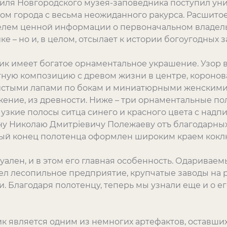
тиля Новгородского музея-заповедника поступил ун
м города с весьма неожиданного ракурса. Расшитое
ителем ценной информации о первоначальном владель
– но и, в целом, отсылает к истории богоугодных з
к имеет богатое орнаментальное украшение. Узор
тную композицию с древом жизни в центре, короно
истыми лапами по бокам и миниатюрными женскими
ажение, из древности. Ниже – три орнаментальные п
зкие полосы ситца синего и красного цвета с надпис
у Николаю Дмитріевичу Полежаеву отъ благодарных
дый конец полотенца оформлен широким краем кокл
ален, и в этом его главная особенность. Одаривае
л лесопильное предприятие, крупчатые заводы на 
. Благодаря полотенцу, теперь мы узнали еще и о е
к является одним из немногих артефактов, оставши