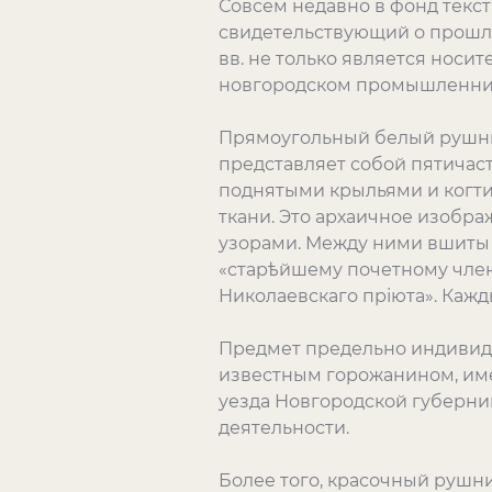
Совсем недавно в фонд текс
свидетельствующий о прошло
вв. не только является нос
новгородском промышленнике 
Прямоугольный белый рушни
представляет собой пятичас
поднятыми крыльями и когт
ткани. Это архаичное изобр
узорами. Между ними вшиты у
«старѣйшему почетному член
Николаевскаго пріюта». Каж
Предмет предельно индивиду
известным горожанином, име
уезда Новгородской губернии
деятельности.
Более того, красочный рушни