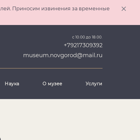
ителей. Приносим извинения за временные
с 10.00 до 18.00.
+79217309392
museum.novgorod@mail.ru
Наука
О музее
Услуги
Ю