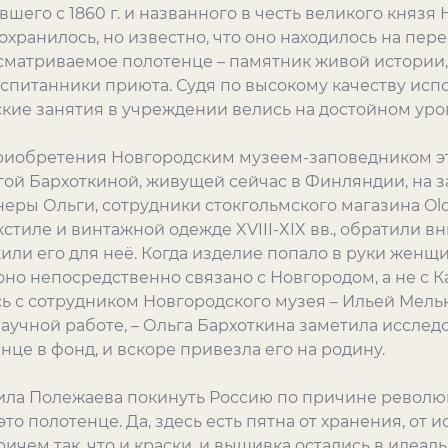
вшего с 1860 г. и названного в честь великого князя
охранилось, но известно, что оно находилось на пер
сматриваемое полотенце – памятник живой истории
оспитанники приюта. Судя по высокому качеству ис
кие занятия в учреждении велись на достойном уро
риобретения Новгородским музеем-заповедником э
ой Бархоткиной, живущей сейчас в Финляндии, на 
еры Ольги, сотрудники стокгольмского магазина Old
тиле и винтажной одежде XVIII-XIX вв., обратили в
ли его для неё. Когда изделие попало в руки женщи
 оно непосредственно связано с Новгородом, а не с К
сь с сотрудником Новгородского музея – Ильей Мел
аучной работе, – Ольга Бархоткина заметила исслед
це в фонд, и вскоре привезла его на родину.
ила Полежаева покинуть Россию по причине революци
 это полотенце. Да, здесь есть пятна от хранения, от
ичем так, что и краски, и вышивка остались в идеаль