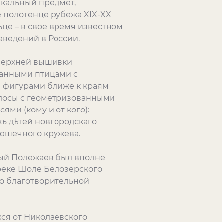
икальный предмет,
 полотенце рубежа XIX-XX
це – в свое время известном
аведений в России.
 верхней вышивки
ванными птицами с
 фигурами ближе к краям
олосы с геометризованными
ями (кому и от кого):
ъ дѣтей новгородскаго
юшечного кружева.
мый Полежаев был вполне
реке Шоле Белозерского
го благотворительной
хся от Николаевского