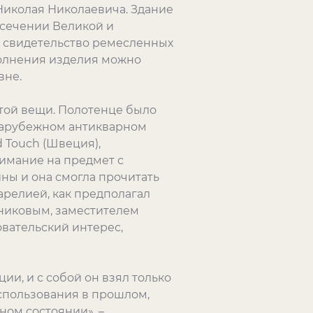
 Николая Николаевича. Здание
есечении Великой и
, свидетельство ремесленных
полнения изделия можно
вне.
той вещи. Полотенце было
зарубежном антикварном
 Touch (Швеция),
нимание на предмет с
ны и она смогла прочитать
арелией, как предполагал
ьниковым, заместителем
овательский интерес,
и, и с собой он взял только
 использования в прошлом,
ном состоянии», –