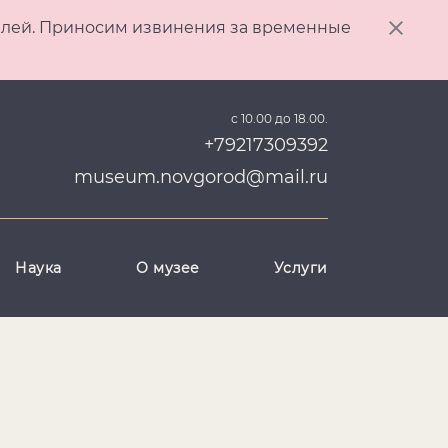
ителей. Приносим извинения за временные
с 10.00 до 18.00.
+79217309392
museum.novgorod@mail.ru
Наука
О музее
Услуги