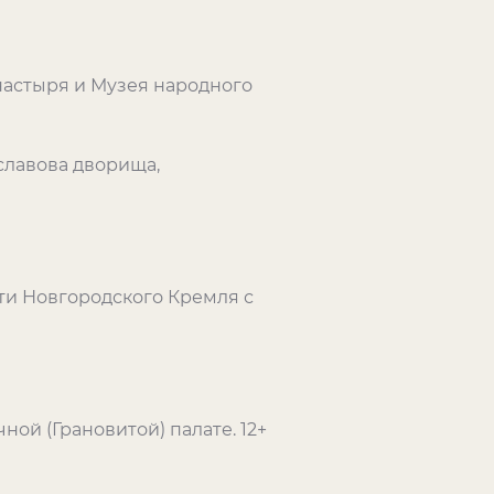
астыря и Музея народного
славова дворища,
ти Новгородского Кремля с
ной (Грановитой) палате. 12+