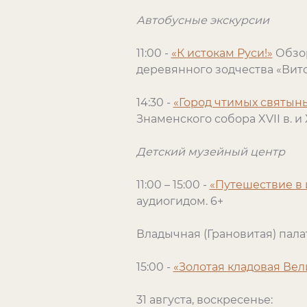
Автобусные экскурсии
11:00 -
«К истокам Руси!»
Обзор
деревянного зодчества «Вит
14:30 -
«Город чтимых святын
Знаменского собора XVII в. 
Детский музейный центр
11:00 – 15:00 -
«Путешествие в
аудиогидом. 6+
Владычная (Грановитая) пала
15:00 -
«Золотая кладовая Вел
31 августа, воскресенье: