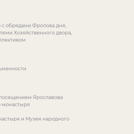
 с обрядами Фролова дня,
елями Хозяйственного двора,
ллективом
сьменности
с посещением Ярославова
о монастыря
настыря и Музея народного