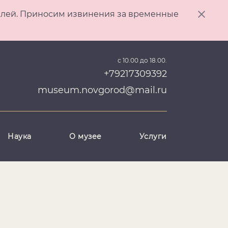
ителей. Приносим извинения за временные
с 10.00 до 18.00.
+79217309392
museum.novgorod@mail.ru
Наука
О музее
Услуги