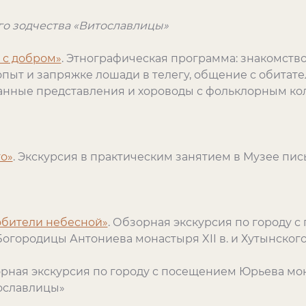
о зодчества «Витославлицы»
т с добром»
. Этнографическая программа: знакомство
опыт и запряжке лошади в телегу, общение с обитат
анные представления и хороводы с фольклорным ко
о»
. Экскурсия в практическим занятием в Музее пи
обители небесной»
. Обзорная экскурсия по городу 
Богородицы Антониева монастыря XII в. и Хутынског
рная экскурсия по городу с посещением Юрьева мо
ославлицы»