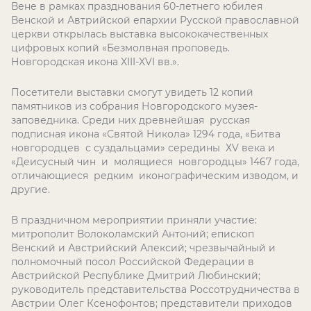
Вене в рамках празднования 60-летнего юбилея
Венской и Автрийской епархии Русской православной
церкви открылась выставка высококачественных
цифровых копий «Безмолвная проповедь.
Новгородская икона XIII-XVI вв.».
Посетители выставки смогут увидеть 12 копий
памятников из собрания Новгородского музея-
заповедника. Среди них древнейшая русская
подписная икона «Святой Никола» 1294 года, «Битва
новгородцев с суздальцами» середины ХV века и
«Деисусный чин и молящиеся новгородцы» 1467 года,
отличающиеся редким иконографическим изводом, и
другие.
В праздничном мероприятии приняли участие:
митрополит Волоколамский Антоний; епископ
Венский и Австрийский Алексий; чрезвычайный и
полномочный посол Российской Федерации в
Австрийской Республике Дмитрий Любинский;
руководитель представительства Россотрудничества в
Австрии Олег Ксенофонтов; представители приходов