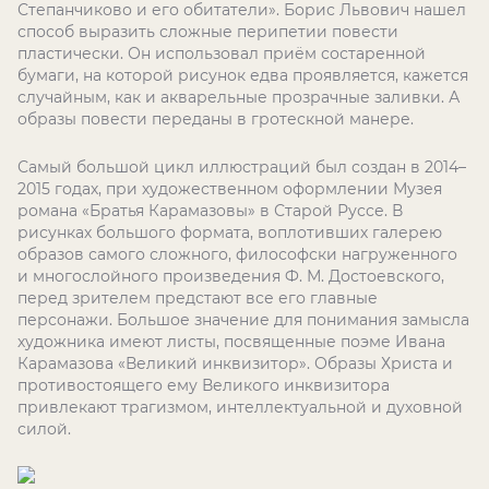
Степанчиково и его обитатели». Борис Львович нашел
способ выразить сложные перипетии повести
пластически. Он использовал приём состаренной
бумаги, на которой рисунок едва проявляется, кажется
случайным, как и акварельные прозрачные заливки. А
образы повести переданы в гротескной манере.
Самый большой цикл иллюстраций был создан в 2014–
2015 годах, при художественном оформлении Музея
романа «Братья Карамазовы» в Старой Руссе. В
рисунках большого формата, воплотивших галерею
образов самого сложного, философски нагруженного
и многослойного произведения Ф. М. Достоевского,
перед зрителем предстают все его главные
персонажи. Большое значение для понимания замысла
художника имеют листы, посвященные поэме Ивана
Карамазова «Великий инквизитор». Образы Христа и
противостоящего ему Великого инквизитора
привлекают трагизмом, интеллектуальной и духовной
силой.