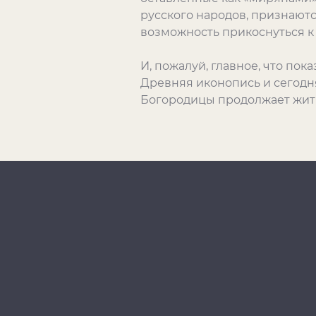
русского народов, признаются
возможность прикоснуться к 
И, пожалуй, главное, что пок
Древняя иконопись и сегодн
Богородицы продолжает жит