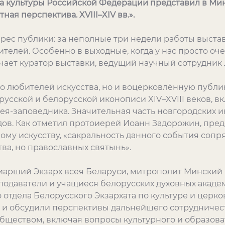
 культуры Российской Федерации представил в Мин
ая перспектива. XVIII–XIV вв.».
ес публики: за неполные три недели работы выстав
ителей. Особенно в выходные, когда у нас просто оч
ечает куратор выставки, ведущий научный сотрудник
о любителей искусства, но и воцерковлённую публик
усской и белорусской иконописи XIV–XVIII веков, вк
ея-заповедника. Значительная часть новгородских 
ов. Как отметил протоиерей Иоанн Задорожин, пред
ному искусству, «сакральность данного события соп
ва, но православных святынь».
риарший Экзарх всея Беларуси, митрополит Минский 
подаватели и учащиеся белорусских духовных академ
отдела Белорусского Экзархата по культуре и церков
й и обсудили перспективы дальнейшего сотрудниче
бществом, включая вопросы культурного и образова