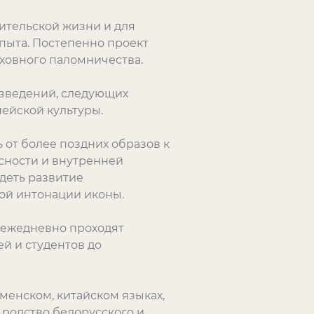
ительской жизни и для
опыта. Постепенно проект
ховного паломничества.
оизведений, следующих
ейской культуры.
 от более поздних образов к
сности и внутренней
идеть развитие
ой интонации иконы.
е ежедневно проходят
й и студентов до
кменском, китайском языках,
 родство белорусского и