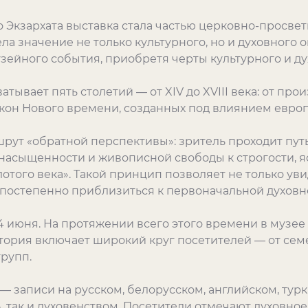
 Экзархата выставка стала частью церковно-просвет
а значение не только культурного, но и духовного 
зейного события, приобретя черты культурного и ду
тывает пять столетий — от XIV до XVIII века: от пр
икон Нового времени, созданных под влиянием европ
ут «обратной перспективы»: зритель проходит путь
насыщенности и живописной свободы к строгости, я
отого века». Такой принцип позволяет не только ув
и постепенно приблизиться к первоначальной духовн
14 июня. На протяжении всего этого времени в музе
тория включает широкий круг посетителей — от семе
рупп.
 — записи на русском, белорусском, английском, тур
 так и духовенством. Посетители отмечают духовное