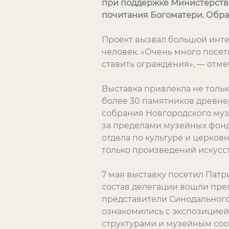
при поддержке Министерства
почитания Богоматери. Обратн
Проект вызвал большой интер
человек. «Очень много посет
ставить ограждения», — отм
Выставка привлекла не тольк
более 30 памятников древнер
собрания Новгородского муз
за пределами музейных фонд
отдела по культуре и церков
только произведений искусст
7 мая выставку посетил Пат
состав делегации вошли пре
представители Синодального 
ознакомились с экспозицие
структурами и музейным соо