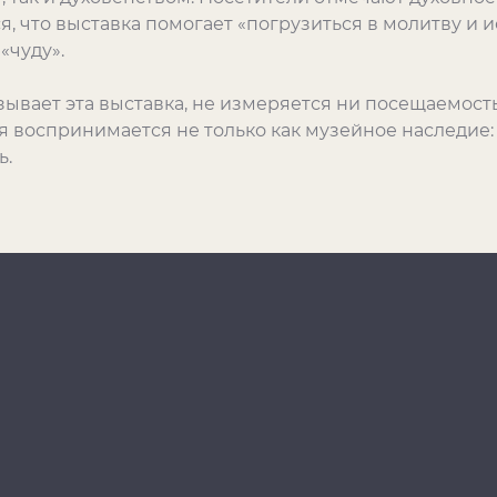
, что выставка помогает «погрузиться в молитву и и
«чуду».
азывает эта выставка, не измеряется ни посещаемост
я воспринимается не только как музейное наследие:
ь.