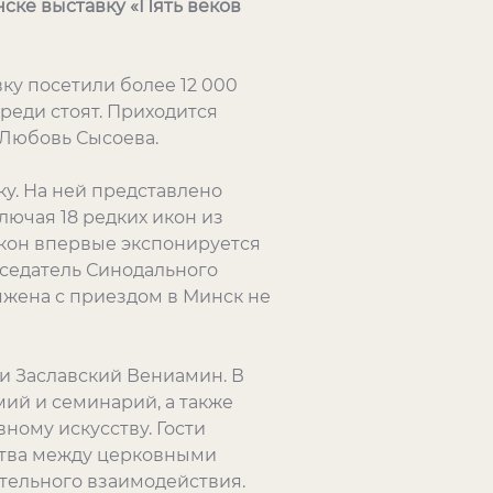
ске выставку «Пять веков
ку посетили более 12 000
ереди стоят. Приходится
 Любовь Сысоева.
у. На ней представлено
лючая 18 редких икон из
икон впервые экспонируется
седатель Синодального
ряжена с приездом в Минск не
и Заславский Вениамин. В
ий и семинарий, а также
ному искусству. Гости
ства между церковными
тельного взаимодействия.