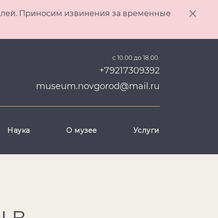
ителей. Приносим извинения за временные
с 10.00 до 18.00.
+79217309392
museum.novgorod@mail.ru
Наука
О музее
Услуги
 В