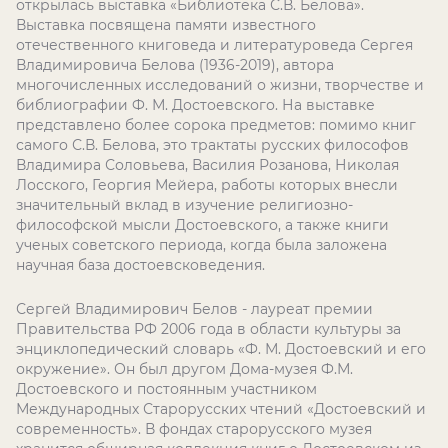
открылась выставка «Библиотека С.В. Белова».
Выставка посвящена памяти известного
отечественного книговеда и литературоведа Сергея
Владимировича Белова (1936-2019), автора
многочисленных исследований о жизни, творчестве и
библиографии Ф. М. Достоевского. На выставке
представлено более сорока предметов: помимо книг
самого С.В. Белова, это трактаты русских философов
Владимира Соловьева, Василия Розанова, Николая
Лосского, Георгия Мейера, работы которых внесли
значительный вклад в изучение религиозно-
философской мысли Достоевского, а также книги
ученых советского периода, когда была заложена
научная база достоевсковедения.
Сергей Владимирович Белов - лауреат премии
Правительства РФ 2006 года в области культуры за
энциклопедический словарь «Ф. М. Достоевский и его
окружение». Он был другом Дома-музея Ф.М.
Достоевского и постоянным участником
Международных Старорусских чтений «Достоевский и
современность». В фондах старорусского музея