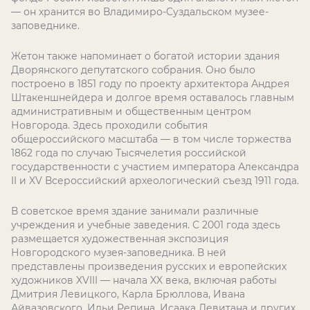
— он хранится во Владимиро-Суздальском музее-
заповеднике.
Жетон также напоминает о богатой истории здания
Дворянского депутатского собрания. Оно было
построено в 1851 году по проекту архитектора Андрея
Штакеншнейдера и долгое время оставалось главным
административным и общественным центром
Новгорода. Здесь проходили события
общероссийского масштаба — в том числе торжества
1862 года по случаю Тысячелетия российской
государственности с участием императора Александра
II и XV Всероссийский археологический съезд 1911 года.
В советское время здание занимали различные
учреждения и учебные заведения. С 2001 года здесь
размещается художественная экспозиция
Новгородского музея-заповедника. В ней
представлены произведения русских и европейских
художников XVIII — начала XX века, включая работы
Дмитрия Левицкого, Карла Брюллова, Ивана
Айвазовского, Ильи Репина, Исаака Левитана и других