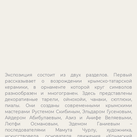
Экспозиция состоит из двух разделов. Первый
рассказывает о возрождении крымско-татарской
керамики, в орнаменте которой круг символов
разнообразен и многогранен. Здесь представлены
декоративные тарели, ойнохойи, чанаки, сютлюки,
пиалы. Они созданы современными крымскими
мастерами Рустемом Скибиным, Эльдаром Гусеновым,
Айдером Абибулаевым, Азиз и Анифе Веляевыми,
Лютфи Османовым, Эдемом Ганиевым –
последователями Мамута Чурлу, художника,
искусствоведа, основателя движения «Крымский