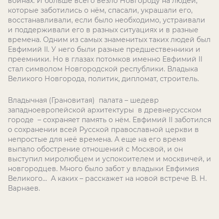
войнах. И больше всего везло Новгороду на людей,
которые заботились о нём, спасали, украшали его,
восстанавливали, если было необходимо, устраивали
и поддерживали его в разных ситуациях и в разные
времена. Одним из самых знаменитых таких людей был
Евфимий II. У него были разные предшественники и
преемники. Но в глазах потомков именно Евфимий II
стал символом Новгородской республики. Владыка
Великого Новгорода, политик, дипломат, строитель.
Владычная (Грановитая) палата – шедевр
западноевропейской архитектуры в древнерусском
городе – сохраняет память о нём. Евфимий II заботился
о сохранении всей Русской православной церкви в
непростые для неё времена. А еще на его время
выпало обострение отношений с Москвой, и он
выступил миролюбцем и успокоителем и москвичей, и
новгородцев. Много было забот у владыки Евфимия
Великого… А каких – расскажет на новой встрече В. Н.
Варнаев.