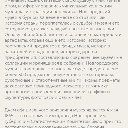
именами людей, связавших свою судьбу с ним. Узнать
о том, как формировались уникальные коллекции
музея, какие трагедии переживал Новгородский
музей в бурном ХХ веке вместе со страной, как
история страны переплеталась с судьбой музея и его
сотрудников, сможет каждый посетитель выставки.
Основу юбилейной выставки составляют материалы и
артефакты, отражающие его историю, историю
поступлений предметов в фонды музея, историю
дарителей и владельцев, историю даров и
приобретений, составляющих современные музейные
коллекции и хранящиеся в собрании Новгородского
музея-заповедника. На выставке будет представлено
более 500 предметов: документальные материалы,
рукописные и старопечатные книги, иконы, предметы
декоративно-прикладного искусства, памятники
археологии, произведения живописи, графики и
скульптуры, фотографии разных лет.
Днём официального основания музея является 4 мая
1865 г. (по старому стилю), когда Новгородским
Губернским Статистическим Комитетом было принято
постановление о создании «музеума». Сегодня