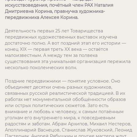
искусствоведения, почётный член РАХ Наталия
Дмитриевна Корина, правнучка художника-
передвижника Алексея Корина.
Деятельность первых 25 лет Товарищества
передвижных художественных выставок изучена
достаточно полно. А вот поздний этап его истории —
конец XIX — первая треть XX века — остаётся
малоизвестным. А между тем за полвека
существования эта уникальная организация пережила
несколько поколенческих волн.
Поздние передвижники — понятие условное. Оно
объединяет десятки очень разных художников,
связанных русской реалистической традицией. В их
работах нет монументальной обобщённости образов
или острых политических сюжетов. Зато есть
внимание и любовь к человеку, к самым потаённым
уголкам его внутреннего мира, к повседневным
радостям и заботам. Абрам Архипов, Михаил Нестеров,
Аполлинарий Васнецов, Станислав Жуковский, Леонид
Пастернак, Андрей Рябушкин и другие мастера ждут