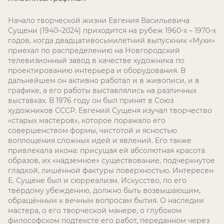
Начало творческой жизни Евгения Васильевича
Сущени (1940–2024) приходится на рубеж 1960-х – 1970-х
годов, когда двадцативосьмилетний выпускник «Мухи»
приехал по распределению на Новгородский
телевизионный завод в качестве художника по
проектированию интерьера и оборудования. В
дальнейшем он активно работал и в живописи, и в
графике, а его работы выставлялись на различных
выставках. В 1976 году он был принят в Союз
художников СССР. Евгений Сущеня изучал творчество
«старых мастеров», которое поражало его
совершенством формы, чистотой и ясностью
воплощения сложных идей и явлений. Его также
привлекала икона: присущая ей абсолютная красота
образов, их «надземное» существование, подчеркнутое
гладкой, лишённой фактуры поверхностью. Интересен
Е. Сущене был и сюрреализм. Искусство, по его
твёрдому убеждению, должно быть возвышающим,
обращённым к вечным вопросам бытия. О наследии
мастера, о его творческой манере, о глубоком
философском подтексте его работ, переданном через