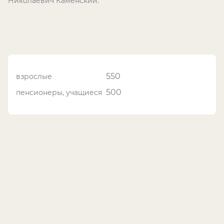
Николаевич Каменский.
550
взрослые
500
пенсионеры, учащиеся