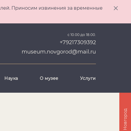
ителей. Приносим извинения за временные
с 10.00 до 18.00.
+79217309392
museum.novgorod@mail.ru
Наука
О музее
Услуги
Великий Новгород