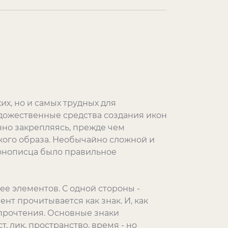
их, но и самых трудных для
дожественные средства создания икон
нно закрепляясь, прежде чем
кого образа. Необычайно сложной и
конописца было правильное
ее элементов. С одной стороны -
нт прочитывается как знак. И, как
 прочтения. Основные знаки
т, лик, пространство, время - но