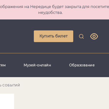
 Преображения на Нередице будет закрыта для посет
неудобства.
Купить билет
тям
Музей-онлайн
Образование
Ь СОБЫТИЙ